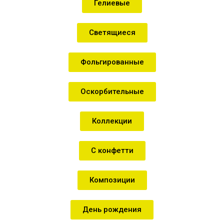
Гелиевые
Светящиеся
Фольгированные
Оскорбительные
Коллекции
С конфетти
Композиции
День рождения