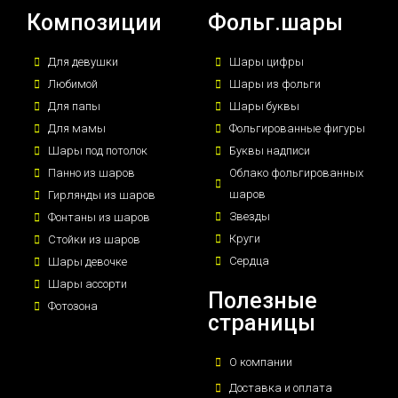
Композиции
Фольг.шары
Для девушки
Шары цифры
Любимой
Шары из фольги
Для папы
Шары буквы
Для мамы
Фольгированные фигуры
Шары под потолок
Буквы надписи
Панно из шаров
Облако фольгированных
шаров
Гирлянды из шаров
Звезды
Фонтаны из шаров
Круги
Стойки из шаров
Сердца
Шары девочке
Шары ассорти
Полезные
Фотозона
страницы
О компании
Доставка и оплата