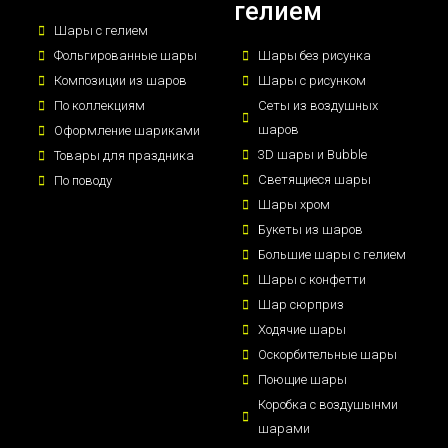
гелием
Шары с гелием
Фольгированные шары
Шары без рисунка
Композиции из шаров
Шары с рисунком
По коллекциям
Сеты из воздушных
шаров
Оформление шариками
3D шары и Bubble
Товары для праздника
Светящиеся шары
По поводу
Шары хром
Букеты из шаров
Большие шары с гелием
Шары с конфетти
Шар сюрприз
Ходячие шары
Оскорбительные шары
Поющие шары
Коробка с воздушынми
шарами