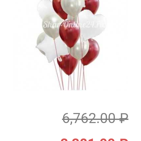
6,762.00
₽