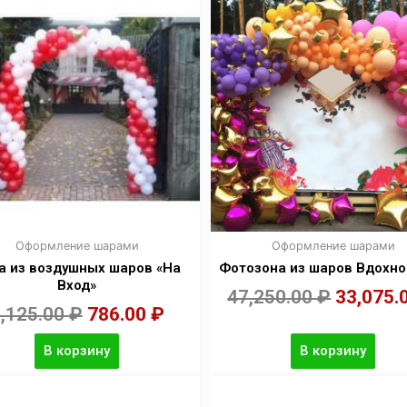
Оформление шарами
Оформление шарами
а из воздушных шаров «На
Фотозона из шаров Вдохн
Вход»
47,250.00
₽
33,075.
,125.00
₽
786.00
₽
В корзину
В корзину