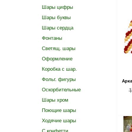
Шары цифры
Шары буквы
Шары сердца
Фонтаны
Светящ. шары
Оформление
Коробка с шар.
Фольг. фигуры
Арк
Оскорбительные
1
Шары хром
Поющие шары
Ходячие шары
C конфетти