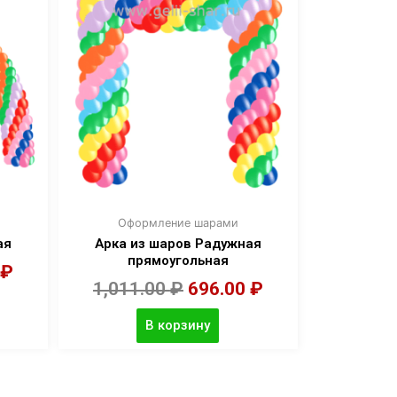
Оформление шарами
ая
Арка из шаров Радужная
прямоугольная
₽
1,011.00
₽
696.00
₽
В корзину