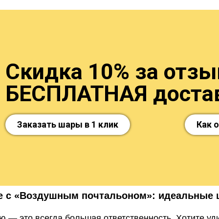
Скидка 10% за отзыв
БЕСПЛАТНАЯ достав
Заказать шары в 1 клик
Как 
е с «Воздушным почтальоном»: идеальные 
 — это всегда большая ответственность. Хотите уди