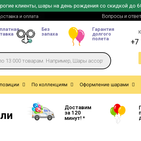
рогие клиенты, шары на день рождения со скидкой до 6
Вопросы и отве
оставка и оплата
платная
Без
Гарантия
К
тавка
запаха
долгого
полета
+7 
позиции
По коллекциям
Оформление шарами
Доставим
или
за 120
минут! *