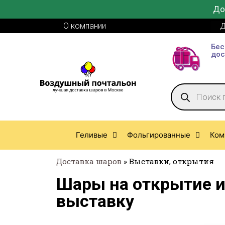
До
О компании
Д
Бес
дос
Геливые
Фольгированные
Ком
Доставка шаров
»
Выставки, открытия
Шары на открытие 
выставку