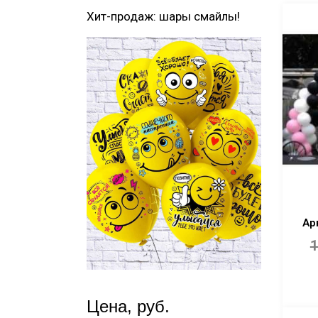
Хит-продаж: шары смайлы!
Ар
1
Цена, руб.