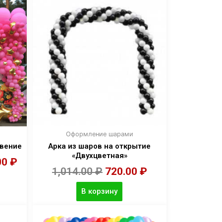
Оформление шарами
овение
Арка из шаров на открытие
«Двухцветная»
00
₽
1,014.00
₽
720.00
₽
В корзину