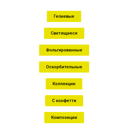
Гелиевые
Светящиеся
Фольгированные
Оскорбительные
Коллекции
С конфетти
Композиции