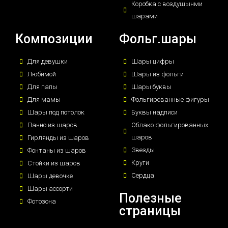
Коробка с воздушынми
шарами
Композиции
Фольг.шары
Для девушки
Шары цифры
Любимой
Шары из фольги
Для папы
Шары буквы
Для мамы
Фольгированные фигуры
Шары под потолок
Буквы надписи
Панно из шаров
Облако фольгированных
шаров
Гирлянды из шаров
Звезды
Фонтаны из шаров
Круги
Стойки из шаров
Сердца
Шары девочке
Шары ассорти
Полезные
Фотозона
страницы