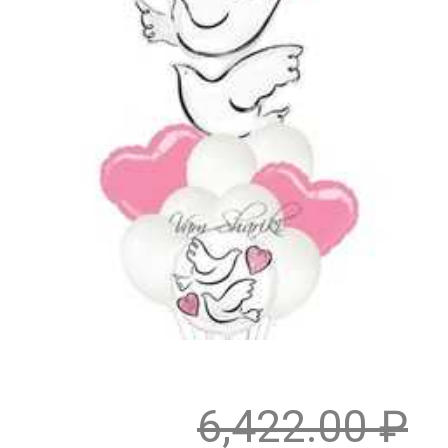
6,422.00
₽