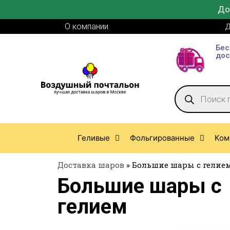
До
О компании
Д
Бес
дос
Геливые
Фольгированные
Ком
Доставка шаров
»
Большие шары с гелие
Большие шары с
гелием