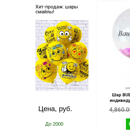
Хит-продаж: шары
смайлы!
ша
Шар BUB
индивид
Цена, руб.
4,860.
До 2000