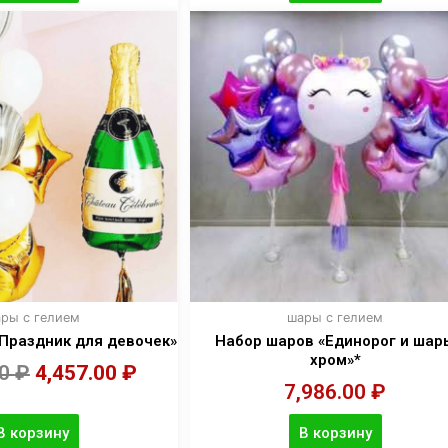
ры с гелием
шары с гелием
Праздник для девочек»
Набор шаров «Единорог и шар
хром»*
00
₽
4,457.00
₽
7,986.00
₽
В корзину
В корзину