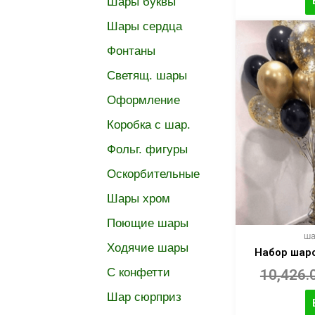
Шары буквы
Шары сердца
Фонтаны
Светящ. шары
Оформление
Коробка с шар.
Фольг. фигуры
Оскорбительные
Шары хром
Поющие шары
ша
Ходячие шары
Набор шар
C конфетти
10,426.
Шар сюрприз