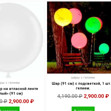
шары с гелием
ры с гелием
Шар (91 см) с подсветкой, 1 шт.
гелием.
р на атласной ленте
лый» (91 см)
4,190.00
₽
2,900.00
₽
00
₽
2,900.00
₽