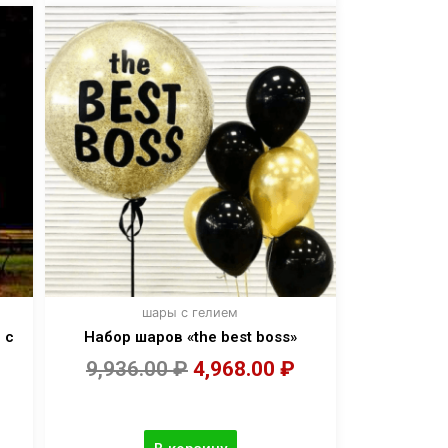
шары с гелием
 с
Набор шаров «the best boss»
9,936.00
₽
4,968.00
₽