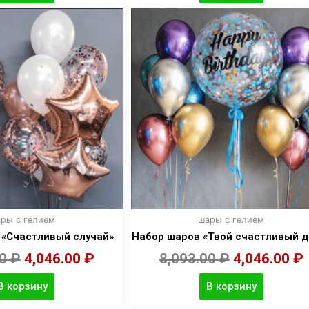
ры с гелием
шары с гелием
 «Счастливый случай»
Набор шаров «Твой счастливый д
00
₽
4,046.00
₽
8,093.00
₽
4,046.00
₽
В корзину
В корзину