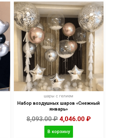
шары с гелием
Набор воздушных шаров «Снежный
январь»
8,093.00
₽
4,046.00
₽
В корзину