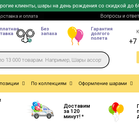
рогие клиенты, шары на день рождения со скидкой до 6
Вопросы и отве
оставка и оплата
платная
Без
Гарантия
К
тавка
запаха
долгого
полета
+7 
позиции
По коллекциям
Оформление шарами
м
Доставим
за 120
минут! *