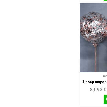
ша
Набор шаров
8,093.