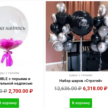
ры с гелием
шары с гелием
BLE с перьями и
Набор шаров «Строгий»
уальной надписью
12,636.00
₽
6,318.00
₽
00
₽
2,700.00
₽
В корзину
В корзину