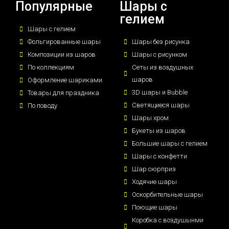
Популярные
Шары с
гелием
Шары с гелием
Фольгированные шары
Шары без рисунка
Композиции из шаров
Шары с рисунком
По коллекциям
Сеты из воздушных
шаров
Оформление шариками
3D шары и Bubble
Товары для праздника
Светящиеся шары
По поводу
Шары хром
Букеты из шаров
Большие шары с гелием
Шары с конфетти
Шар сюрприз
Ходячие шары
Оскорбительные шары
Поющие шары
Коробка с воздушынми