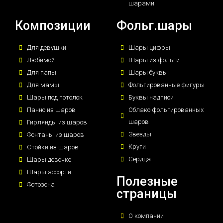
шарами
Композиции
Фольг.шары
Для девушки
Шары цифры
Любимой
Шары из фольги
Для папы
Шары буквы
Для мамы
Фольгированные фигуры
Шары под потолок
Буквы надписи
Панно из шаров
Облако фольгированных
шаров
Гирлянды из шаров
Звезды
Фонтаны из шаров
Круги
Стойки из шаров
Сердца
Шары девочке
Шары ассорти
Полезные
Фотозона
страницы
О компании