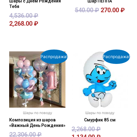
Шары с Днём Рождения
Шар ПЕППА
Тебя
540.00
₽
270.00
₽
4,536.00
₽
2,268.00
₽
В корзину
В корзину
Распродажа!
Распродажа!
Шары по поводу
Шары по поводу
Композиция из шаров
Смурфик 85 см
«Важный День Рождения»
2,268.00
₽
22,306.00
₽