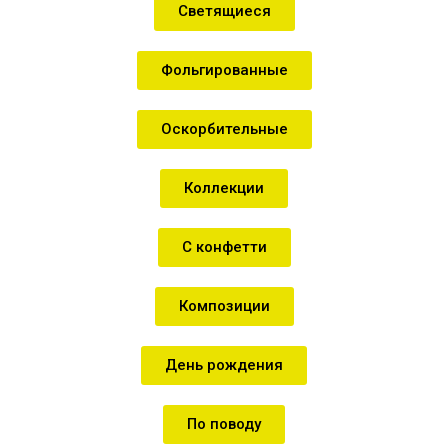
Светящиеся
Фольгированные
Оскорбительные
Коллекции
С конфетти
Композиции
День рождения
По поводу