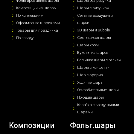
Фольгированные шары
Шары без рисунка
Композиции из шаров
Шары с рисунком
По коллекциям
Сеты из воздушных
шаров
Оформление шариками
3D шары и Bubble
Товары для праздника
Светящиеся шары
По поводу
Шары хром
Букеты из шаров
Большие шары с гелием
Шары с конфетти
Шар сюрприз
Ходячие шары
Оскорбительные шары
Поющие шары
Коробка с воздушынми
шарами
Композиции
Фольг.шары