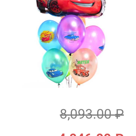
8,093.00
₽