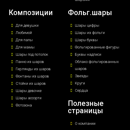
Композиции
Фольг.шары
Для девушки
Шары цифры
Любимой
Шары из фольги
Для папы
Шары буквы
Для мамы
Фольгированные фигуры
Шары под потолок
Буквы надписи
Панно из шаров
Облако фольгированных
шаров
Гирлянды из шаров
Звезды
Фонтаны из шаров
Круги
Стойки из шаров
Сердца
Шары девочке
Шары ассорти
Полезные
Фотозона
страницы
О компании