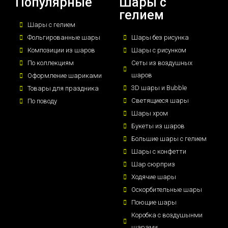
Популярные
Шары с
гелием
Шары с гелием
Фольгированные шары
Шары без рисунка
Композиции из шаров
Шары с рисунком
По коллекциям
Сеты из воздушных
шаров
Оформление шариками
3D шары и Bubble
Товары для праздника
Светящиеся шары
По поводу
Шары хром
Букеты из шаров
Большие шары с гелием
Шары с конфетти
Шар сюрприз
Ходячие шары
Оскорбительные шары
Поющие шары
Коробка с воздушынми
шарами