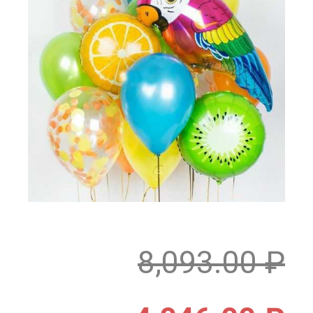
8,093.00
₽