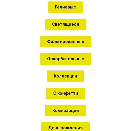
Гелиевые
Светящиеся
Фольгированные
Оскорбительные
Коллекции
С конфетти
Композиции
День рождения