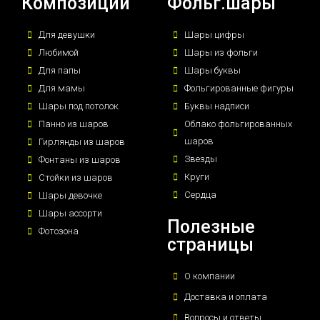
Композиции
Фольг.шары
Для девушки
Шары цифры
Любимой
Шары из фольги
Для папы
Шары буквы
Для мамы
Фольгированные фигуры
Шары под потолок
Буквы надписи
Панно из шаров
Облако фольгированных
шаров
Гирлянды из шаров
Звезды
Фонтаны из шаров
Круги
Стойки из шаров
Сердца
Шары девочке
Шары ассорти
Полезные
Фотозона
страницы
О компании
Доставка и оплата
Вопросы и ответы