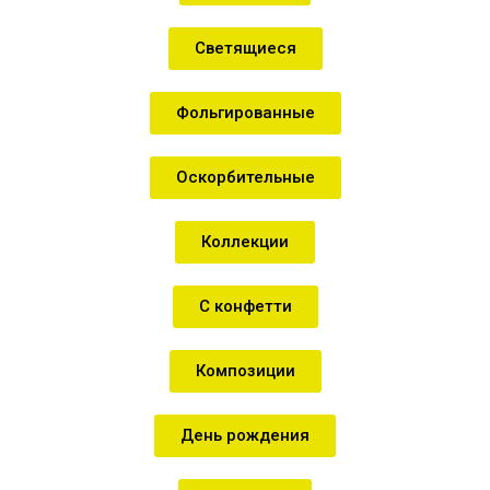
Светящиеся
Фольгированные
Оскорбительные
Коллекции
С конфетти
Композиции
День рождения