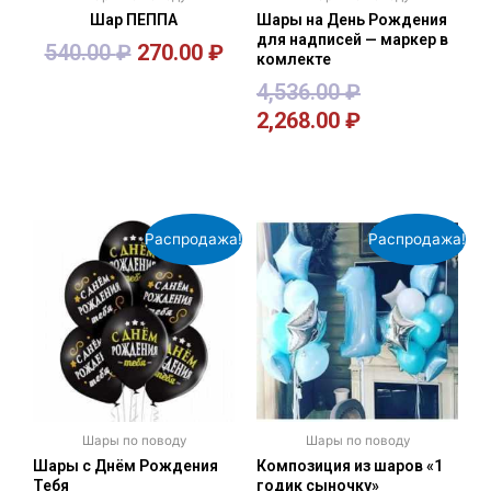
Шар ПЕППА
Шары на День Рождения
для надписей — маркер в
540.00
₽
270.00
₽
комлекте
4,536.00
₽
2,268.00
₽
В корзину
В корзину
Распродажа!
Распродажа!
Шары по поводу
Шары по поводу
Шары с Днём Рождения
Композиция из шаров «1
Тебя
годик сыночку»