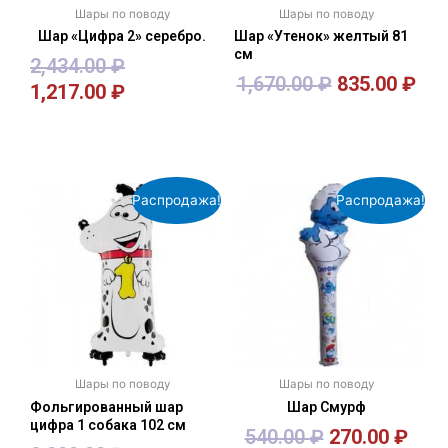
Шары по поводу
Шары по поводу
Шар «Цифра 2» серебро.
Шар «Утенок» желтый 81
см
2,434.00
₽
1,670.00
₽
835.00
₽
1,217.00
₽
В корзину
В корзину
Распродажа!
Распродажа!
Шары по поводу
Шары по поводу
Фольгированный шар
Шар Смурф
цифра 1 собака 102 см
540.00
₽
270.00
₽