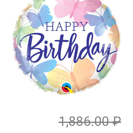
1,886.00
₽