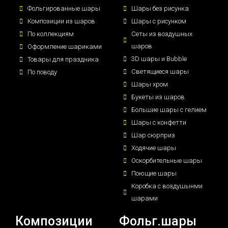
Фольгированные шары
Шары без рисунка
Композиции из шаров
Шары с рисунком
По коллекциям
Сеты из воздушных
шаров
Оформление шариками
3D шары и Bubble
Товары для праздника
Светящиеся шары
По поводу
Шары хром
Букеты из шаров
Большие шары с гелием
Шары с конфетти
Шар сюрприз
Ходячие шары
Оскорбительные шары
Поющие шары
Коробка с воздушынми
шарами
Композиции
Фольг.шары