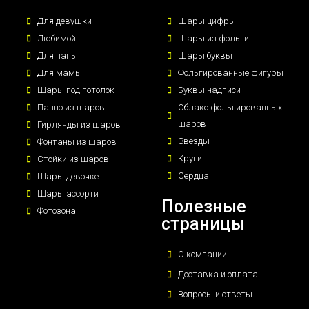
Для девушки
Шары цифры
Любимой
Шары из фольги
Для папы
Шары буквы
Для мамы
Фольгированные фигуры
Шары под потолок
Буквы надписи
Панно из шаров
Облако фольгированных
шаров
Гирлянды из шаров
Звезды
Фонтаны из шаров
Круги
Стойки из шаров
Сердца
Шары девочке
Шары ассорти
Полезные
Фотозона
страницы
О компании
Доставка и оплата
Вопросы и ответы