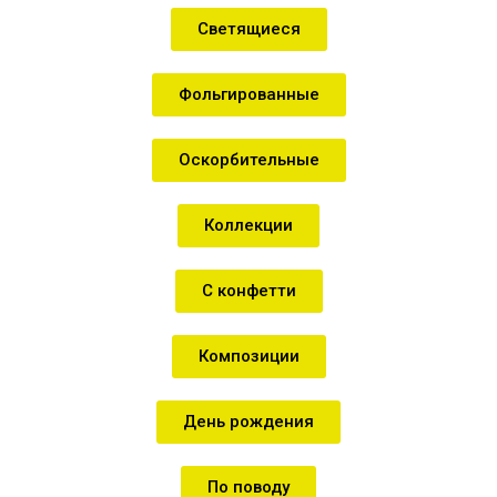
Светящиеся
Фольгированные
Оскорбительные
Коллекции
С конфетти
Композиции
День рождения
По поводу