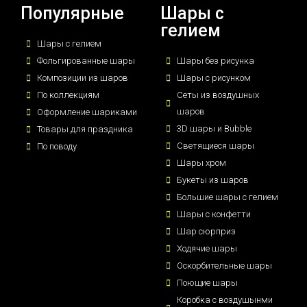
Популярные
Шары с
гелием
Шары с гелием
Фольгированные шары
Шары без рисунка
Композиции из шаров
Шары с рисунком
По коллекциям
Сеты из воздушных
шаров
Оформление шариками
3D шары и Bubble
Товары для праздника
Светящиеся шары
По поводу
Шары хром
Букеты из шаров
Большие шары с гелием
Шары с конфетти
Шар сюрприз
Ходячие шары
Оскорбительные шары
Поющие шары
Коробка с воздушынми