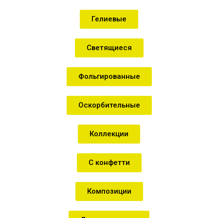
Гелиевые
Светящиеся
Фольгированные
Оскорбительные
Коллекции
С конфетти
Композиции