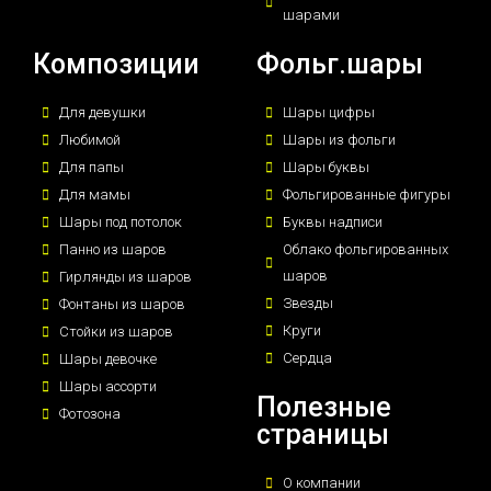
шарами
Композиции
Фольг.шары
Для девушки
Шары цифры
Любимой
Шары из фольги
Для папы
Шары буквы
Для мамы
Фольгированные фигуры
Шары под потолок
Буквы надписи
Панно из шаров
Облако фольгированных
шаров
Гирлянды из шаров
Звезды
Фонтаны из шаров
Круги
Стойки из шаров
Сердца
Шары девочке
Шары ассорти
Полезные
Фотозона
страницы
О компании