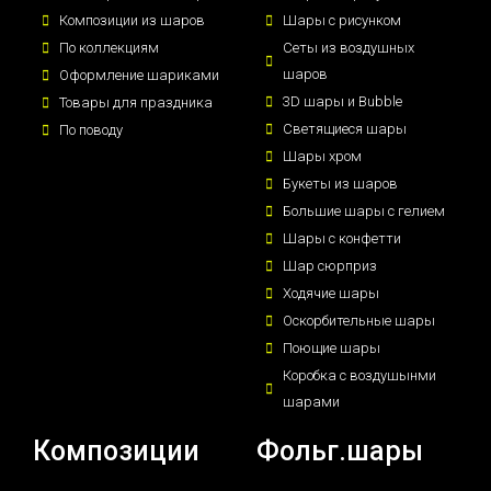
Композиции из шаров
Шары с рисунком
По коллекциям
Сеты из воздушных
шаров
Оформление шариками
3D шары и Bubble
Товары для праздника
Светящиеся шары
По поводу
Шары хром
Букеты из шаров
Большие шары с гелием
Шары с конфетти
Шар сюрприз
Ходячие шары
Оскорбительные шары
Поющие шары
Коробка с воздушынми
шарами
Композиции
Фольг.шары