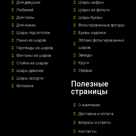
Для девушки
Шары цифры
Любимой
Шары из фольги
Для папы
Шары буквы
Для мамы
Фольгированные фигуры
Шары под потолок
Буквы надписи
Панно из шаров
Облако фольгированных
шаров
Гирлянды из шаров
Звезды
Фонтаны из шаров
Круги
Стойки из шаров
Сердца
Шары девочке
Шары ассорти
Полезные
Фотозона
страницы
О компании
Доставка и оплата
Вопросы и ответы
Контакты