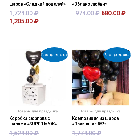
шаров «Сладкий поцелуй»
«Облако любви»
1,724.00
₽
974.00
₽
680.00
₽
1,205.00
₽
В корзину
В корзину
Распродажа!
Распродажа!
Товары для праздника
Товары для праздника
Коробка сюрприз с
Композиция из шаров
шарами «SUPER МУЖ»
«Признание №2»
1,524.00
₽
1,774.00
₽