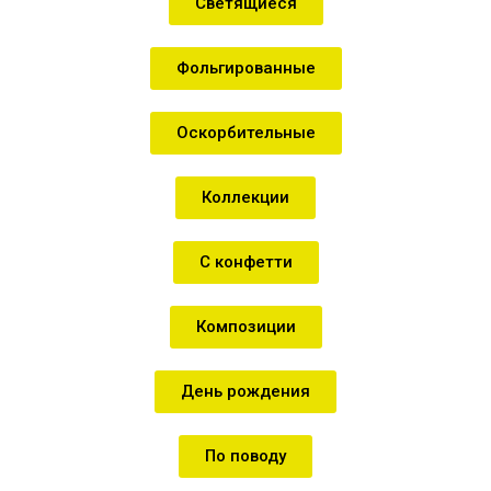
Светящиеся
Фольгированные
Оскорбительные
Коллекции
С конфетти
Композиции
День рождения
По поводу