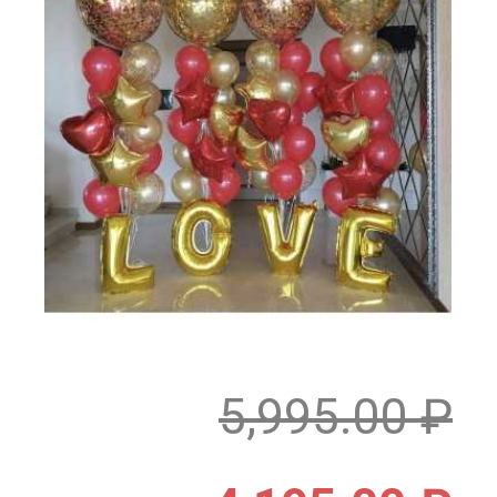
5,995.00
₽