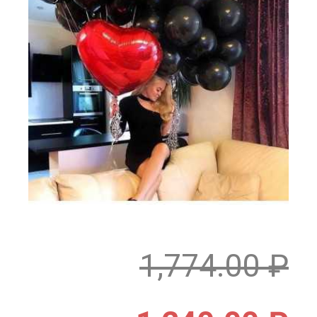
1,774.00
₽