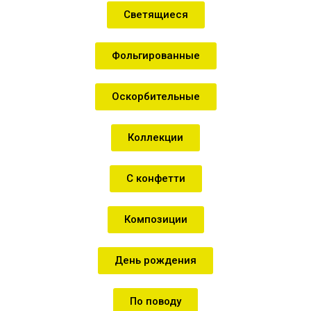
Светящиеся
Фольгированные
Оскорбительные
Коллекции
С конфетти
Композиции
День рождения
По поводу