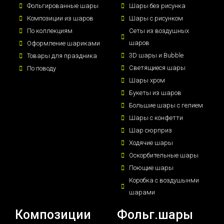
Фольгированные шары
Шары без рисунка
Композиции из шаров
Шары с рисунком
По коллекциям
Сеты из воздушных
шаров
Оформление шариками
3D шары и Bubble
Товары для праздника
Светящиеся шары
По поводу
Шары хром
Букеты из шаров
Большие шары с гелием
Шары с конфетти
Шар сюрприз
Ходячие шары
Оскорбительные шары
Поющие шары
Коробка с воздушынми
шарами
Композиции
Фольг.шары