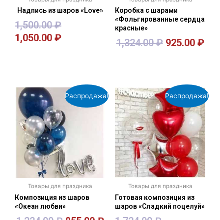
Надпись из шаров «Love»
Коробка с шарами
«Фольгированные сердца
1,500.00
₽
красные»
1,050.00
₽
1,324.00
₽
925.00
₽
В корзину
В корзину
Распродажа!
Распродажа!
Товары для праздника
Товары для праздника
Композиция из шаров
Готовая композиция из
«Океан любви»
шаров «Сладкий поцелуй»