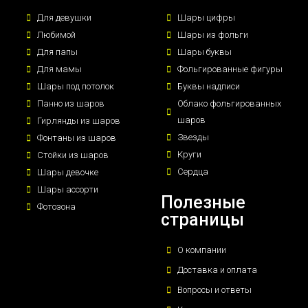
Для девушки
Шары цифры
Любимой
Шары из фольги
Для папы
Шары буквы
Для мамы
Фольгированные фигуры
Шары под потолок
Буквы надписи
Панно из шаров
Облако фольгированных
шаров
Гирлянды из шаров
Звезды
Фонтаны из шаров
Круги
Стойки из шаров
Сердца
Шары девочке
Шары ассорти
Полезные
Фотозона
страницы
О компании
Доставка и оплата
Вопросы и ответы