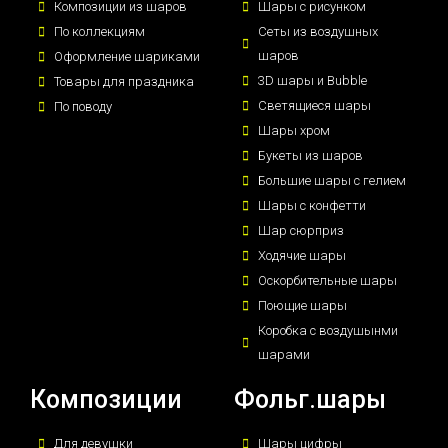
Композиции из шаров
Шары с рисунком
По коллекциям
Сеты из воздушных
шаров
Оформление шариками
3D шары и Bubble
Товары для праздника
Светящиеся шары
По поводу
Шары хром
Букеты из шаров
Большие шары с гелием
Шары с конфетти
Шар сюрприз
Ходячие шары
Оскорбительные шары
Поющие шары
Коробка с воздушынми
шарами
Композиции
Фольг.шары
Для девушки
Шары цифры