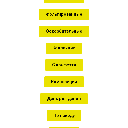
Фольгированные
Оскорбительные
Коллекции
С конфетти
Композиции
День рождения
По поводу