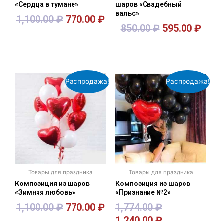
«Сердца в тумане»
шаров «Свадебный
вальс»
1,100.00
₽
770.00
₽
850.00
₽
595.00
₽
В корзину
В корзину
Распродажа!
Распродажа!
Товары для праздника
Товары для праздника
Композиция из шаров
Композиция из шаров
«Зимняя любовь»
«Признание №2»
1,100.00
₽
770.00
₽
1,774.00
₽
1,240.00
₽