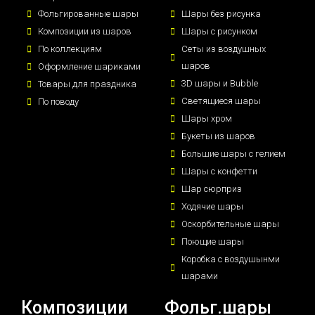
Фольгированные шары
Шары без рисунка
Композиции из шаров
Шары с рисунком
По коллекциям
Сеты из воздушных
шаров
Оформление шариками
3D шары и Bubble
Товары для праздника
Светящиеся шары
По поводу
Шары хром
Букеты из шаров
Большие шары с гелием
Шары с конфетти
Шар сюрприз
Ходячие шары
Оскорбительные шары
Поющие шары
Коробка с воздушынми
шарами
Композиции
Фольг.шары