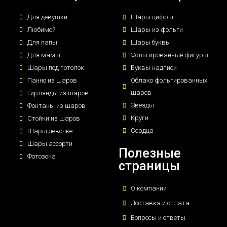
Для девушки
Шары цифры
Любимой
Шары из фольги
Для папы
Шары буквы
Для мамы
Фольгированные фигуры
Шары под потолок
Буквы надписи
Панно из шаров
Облако фольгированных
шаров
Гирлянды из шаров
Звезды
Фонтаны из шаров
Круги
Стойки из шаров
Сердца
Шары девочке
Шары ассорти
Полезные
Фотозона
страницы
О компании
Доставка и оплата
Вопросы и ответы