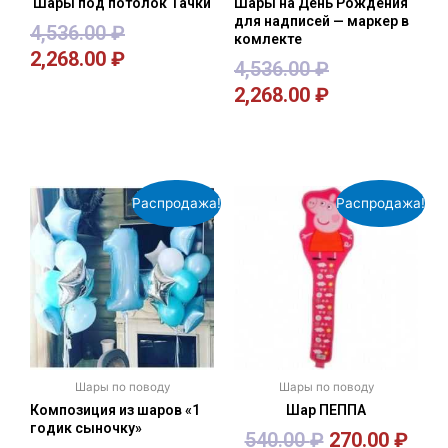
Шары под потолок Тачки
Шары на День Рождения
для надписей — маркер в
4,536.00
₽
комлекте
2,268.00
₽
4,536.00
₽
2,268.00
₽
В корзину
В корзину
Распродажа!
Распродажа!
Шары по поводу
Шары по поводу
Композиция из шаров «1
Шар ПЕППА
годик сыночку»
540.00
₽
270.00
₽