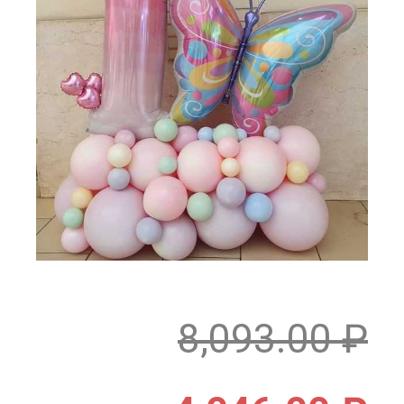
8,093.00
₽