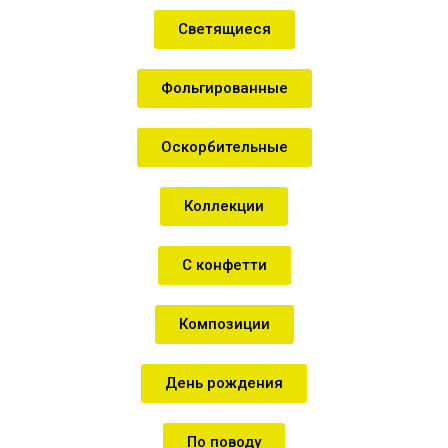
Светящиеся
Фольгированные
Оскорбительные
Коллекции
С конфетти
Композиции
День рождения
По поводу