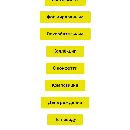
Фольгированные
Оскорбительные
Коллекции
С конфетти
Композиции
День рождения
По поводу