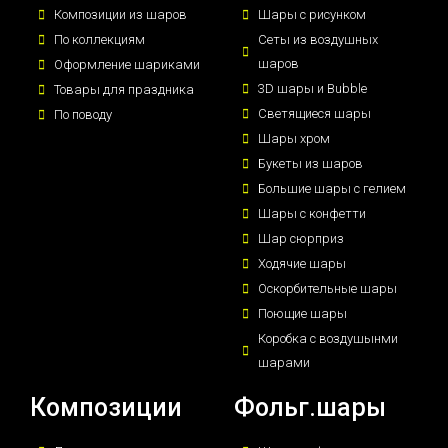
Композиции из шаров
Шары с рисунком
По коллекциям
Сеты из воздушных
шаров
Оформление шариками
3D шары и Bubble
Товары для праздника
Светящиеся шары
По поводу
Шары хром
Букеты из шаров
Большие шары с гелием
Шары с конфетти
Шар сюрприз
Ходячие шары
Оскорбительные шары
Поющие шары
Коробка с воздушынми
шарами
Композиции
Фольг.шары