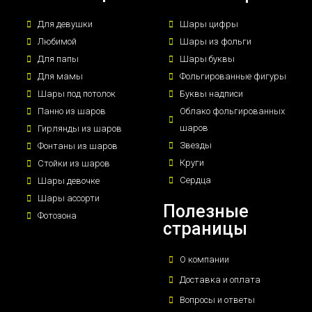
Для девушки
Шары цифры
Любимой
Шары из фольги
Для папы
Шары буквы
Для мамы
Фольгированные фигуры
Шары под потолок
Буквы надписи
Панно из шаров
Облако фольгированных
шаров
Гирлянды из шаров
Звезды
Фонтаны из шаров
Круги
Стойки из шаров
Сердца
Шары девочке
Шары ассорти
Полезные
Фотозона
страницы
О компании
Доставка и оплата
Вопросы и ответы