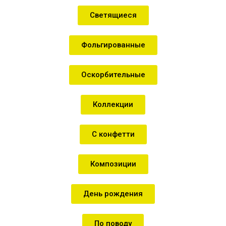
Светящиеся
Фольгированные
Оскорбительные
Коллекции
С конфетти
Композиции
День рождения
По поводу