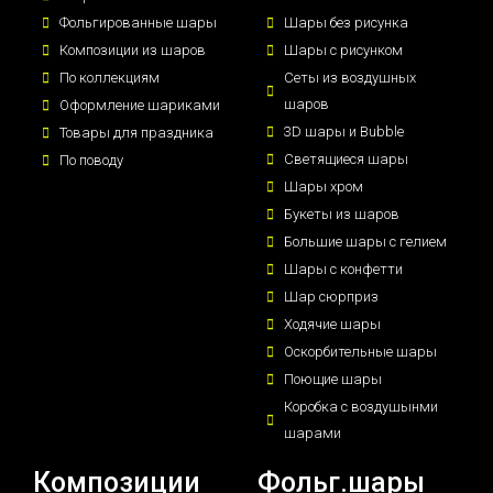
Фольгированные шары
Шары без рисунка
Композиции из шаров
Шары с рисунком
По коллекциям
Сеты из воздушных
шаров
Оформление шариками
3D шары и Bubble
Товары для праздника
Светящиеся шары
По поводу
Шары хром
Букеты из шаров
Большие шары с гелием
Шары с конфетти
Шар сюрприз
Ходячие шары
Оскорбительные шары
Поющие шары
Коробка с воздушынми
шарами
Композиции
Фольг.шары