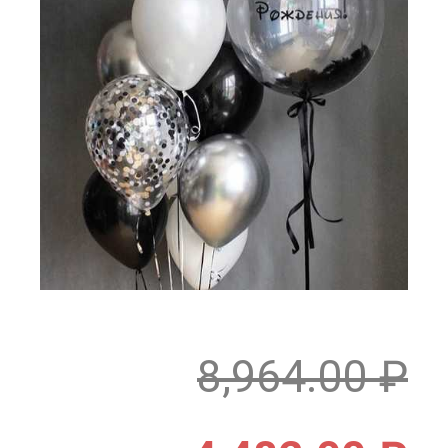
8,964.00
₽