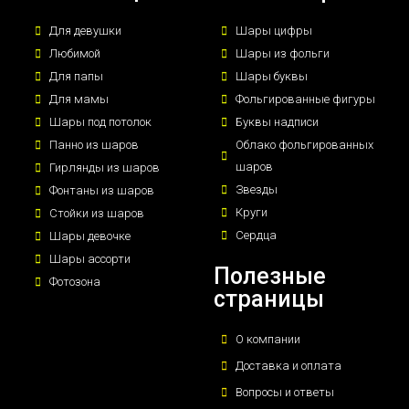
Для девушки
Шары цифры
Любимой
Шары из фольги
Для папы
Шары буквы
Для мамы
Фольгированные фигуры
Шары под потолок
Буквы надписи
Панно из шаров
Облако фольгированных
шаров
Гирлянды из шаров
Звезды
Фонтаны из шаров
Круги
Стойки из шаров
Сердца
Шары девочке
Шары ассорти
Полезные
Фотозона
страницы
О компании
Доставка и оплата
Вопросы и ответы