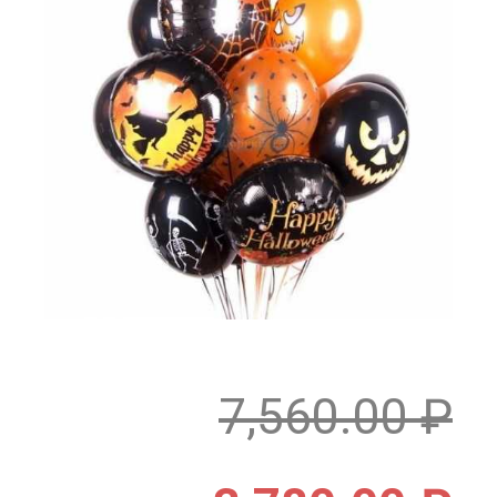
7,560.00
₽