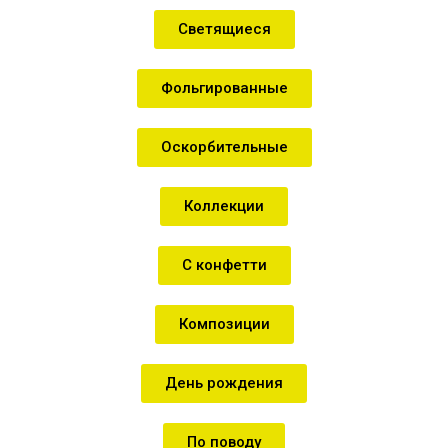
Светящиеся
Фольгированные
Оскорбительные
Коллекции
С конфетти
Композиции
День рождения
По поводу