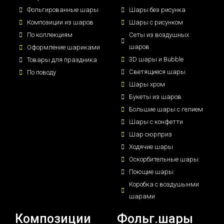
Фольгированные шары
Шары без рисунка
Композиции из шаров
Шары с рисунком
По коллекциям
Сеты из воздушных
шаров
Оформление шариками
3D шары и Bubble
Товары для праздника
Светящиеся шары
По поводу
Шары хром
Букеты из шаров
Большие шары с гелием
Шары с конфетти
Шар сюрприз
Ходячие шары
Оскорбительные шары
Поющие шары
Коробка с воздушынми
шарами
Композиции
Фольг.шары