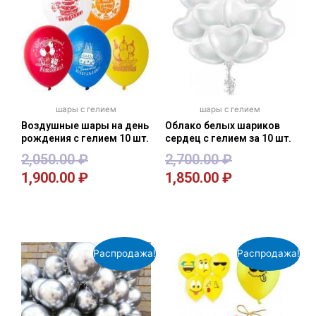
шары с гелием
шары с гелием
Воздушные шары на день
Облако белых шариков
рождения с гелием 10 шт.
сердец с гелием за 10 шт.
2,050.00
₽
2,700.00
₽
1,900.00
₽
1,850.00
₽
В корзину
В корзину
Распродажа!
Распродажа!