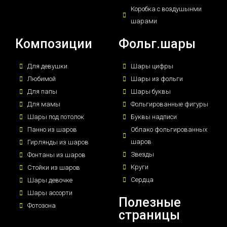
Коробка с воздушынми
шарами
Композиции
Фольг.шары
Для девушки
Шары цифры
Любимой
Шары из фольги
Для папы
Шары буквы
Для мамы
Фольгированные фигуры
Шары под потолок
Буквы надписи
Панно из шаров
Облако фольгированных
шаров
Гирлянды из шаров
Звезды
Фонтаны из шаров
Круги
Стойки из шаров
Сердца
Шары девочке
Шары ассорти
Полезные
Фотозона
страницы