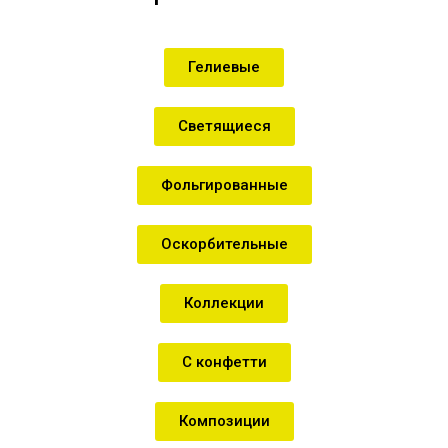
Гелиевые
Светящиеся
Фольгированные
Оскорбительные
Коллекции
С конфетти
Композиции