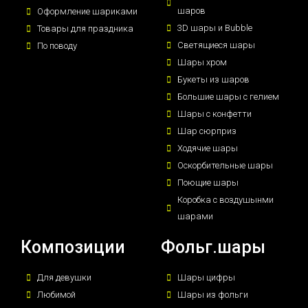
шаров
Оформление шариками
3D шары и Bubble
Товары для праздника
Светящиеся шары
По поводу
Шары хром
Букеты из шаров
Большие шары с гелием
Шары с конфетти
Шар сюрприз
Ходячие шары
Оскорбительные шары
Поющие шары
Коробка с воздушынми
шарами
Композиции
Фольг.шары
Для девушки
Шары цифры
Любимой
Шары из фольги