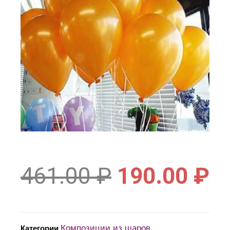
461.00
₽
190.00
₽
Композиции из шаров
Категории