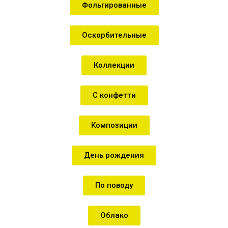
Фольгированные
Оскорбительные
Коллекции
С конфетти
Композиции
День рождения
По поводу
Облако