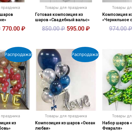
 праздника
Товары для праздника
Товары дл
 шаров
Готовая композиция из
Композиция и
не»
шаров «Свадебный вальс»
«Чернильное 
₽
770.00
₽
850.00
₽
595.00
₽
974.00
зину
В корзину
В к
Распродажа!
Распродажа!
 праздника
Товары для праздника
Товары дл
иция из
Композиция из шаров «Океан
Набор шаров «
бовь»
любви»
Февраля»