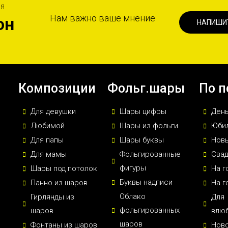
ИЯ
Нам важно ваше мнение
он
НАПИШИ
Композиции
Фольг.шары
По п
Для девушки
Шары цифры
Ден
Любимой
Шары из фольги
Юби
Для папы
Шары буквы
Новы
Для мамы
Фольгированные
Сва
фигуры
Шары под потолок
На г
Буквы надписи
Панно из шаров
На г
Облако
Гирлянды из
Для
фольгированных
шаров
влю
шаров
Фонтаны из шаров
Нов