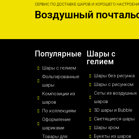
СЕРВИС ПО ДОСТАВКЕ ШАРОВ И ХОРОШЕГО НАСТРОЕН
Воздушный почталь
Популярные
Шары с
гелием
Шары с гелием
Шары без рисунка
Фольгированные
Шары с рисунком
шары
Сеты из воздушных
Композиции из
шаров
шаров
3D шары и Bubble
По коллекциям
Светящиеся шары
Оформление
Шары хром
шариками
Букеты из шаров
Товары для