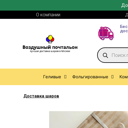
До
О компании
Д
Бес
дос
Геливые
Фольгированные
Ком
Доставка шаров