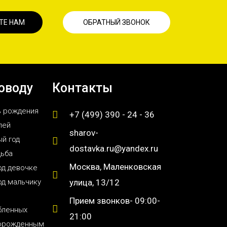
ТЕ НАМ
ОБРАТНЫЙ ЗВОНОК
оводу
Контакты
ь рождения
+7 (499) 390 - 24 - 36
лей
sharov-
й год
dostavka.ru@yandex.ru
дьба
Москва, Маленковская
од девочке
од мальчику
улица, 13/12
Прием звонков- 09:00-
бленных
21:00
орожденным