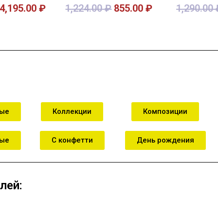
4,195.00
₽
1,224.00
₽
855.00
₽
1,290.00
зину
В корзину
В к
ные
Коллекции
Композиции
ные
С конфетти
День рождения
лей: