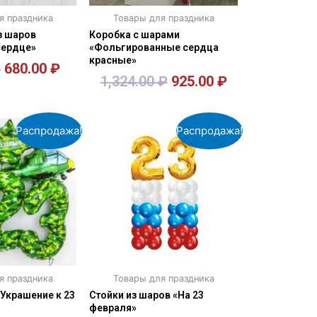
я праздника
Товары для праздника
з шаров
Коробка с шарами
сердце»
«Фольгированные сердца
красные»
₽
680.00
₽
1,324.00
₽
925.00
₽
орзину
В корзину
Распродажа!
Распродажа!
я праздника
Товары для праздника
Украшение к 23
Стойки из шаров «На 23
февраля»