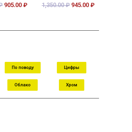
₽
905.00
₽
1,350.00
₽
945.00
₽
орзину
В корзину
По поводу
Цифры
Облако
Хром