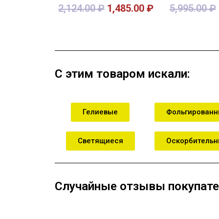
2,124.00
₽
1,485.00
₽
5,995.00
₽
В корзину
В кор
С этим товаром искали:
Гелиевые
Фольгирован
Светящиеся
Оскорбитель
Случайные отзывы покупате