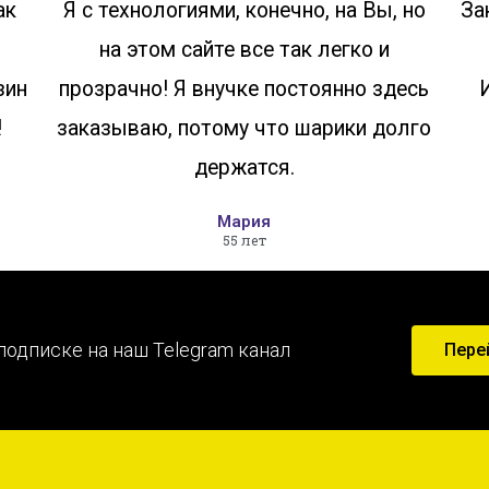
ак
Я с технологиями, конечно, на Вы, но
За
на этом сайте все так легко и
зин
прозрачно! Я внучке постоянно здесь
!
заказываю, потому что шарики долго
держатся.
Мария
55 лет
подписке на наш Telegram канал
Пере