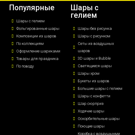
Популярные
Шары с
гелием
Шары с гелием
Фольгированные шары
Шары без рисунка
Композиции из шаров
Шары с рисунком
По коллекциям
Сеты из воздушных
шаров
Оформление шариками
3D шары и Bubble
Товары для праздника
Светящиеся шары
По поводу
Шары хром
Букеты из шаров
Большие шары с гелием
Шары с конфетти
Шар сюрприз
Ходячие шары
Оскорбительные шары
Поющие шары
Коробка с воздушынми