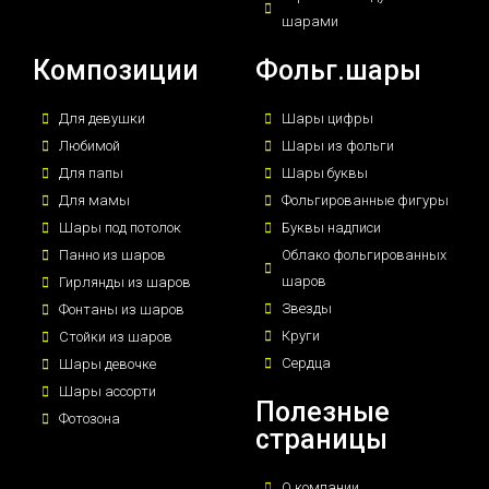
шарами
Композиции
Фольг.шары
Для девушки
Шары цифры
Любимой
Шары из фольги
Для папы
Шары буквы
Для мамы
Фольгированные фигуры
Шары под потолок
Буквы надписи
Панно из шаров
Облако фольгированных
шаров
Гирлянды из шаров
Звезды
Фонтаны из шаров
Круги
Стойки из шаров
Сердца
Шары девочке
Шары ассорти
Полезные
Фотозона
страницы
О компании