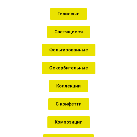
Гелиевые
Светящиеся
Фольгированные
Оскорбительные
Коллекции
С конфетти
Композиции