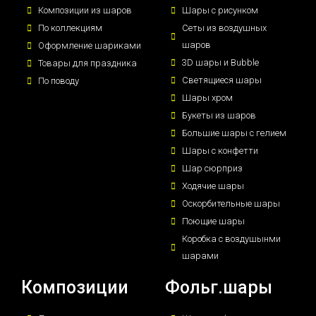
Композиции из шаров
Шары с рисунком
По коллекциям
Сеты из воздушных
шаров
Оформление шариками
3D шары и Bubble
Товары для праздника
Светящиеся шары
По поводу
Шары хром
Букеты из шаров
Большие шары с гелием
Шары с конфетти
Шар сюрприз
Ходячие шары
Оскорбительные шары
Поющие шары
Коробка с воздушынми
шарами
Композиции
Фольг.шары