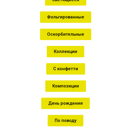
Фольгированные
Оскорбительные
Коллекции
С конфетти
Композиции
День рождения
По поводу