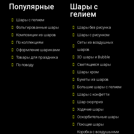
Популярные
Шары с
гелием
Шары с гелием
Фольгированные шары
Шары без рисунка
Композиции из шаров
Шары с рисунком
По коллекциям
Сеты из воздушных
шаров
Оформление шариками
3D шары и Bubble
Товары для праздника
Светящиеся шары
По поводу
Шары хром
Букеты из шаров
Большие шары с гелием
Шары с конфетти
Шар сюрприз
Ходячие шары
Оскорбительные шары
Поющие шары
Коробка с воздушынми