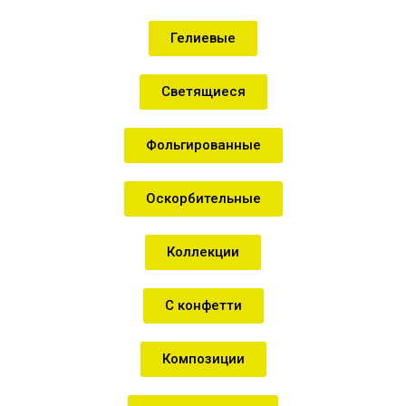
Гелиевые
Светящиеся
Фольгированные
Оскорбительные
Коллекции
С конфетти
Композиции