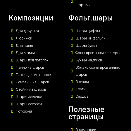
шарами
Композиции
Фольг.шары
Для девушки
Шары цифры
Любимой
Шары из фольги
Для папы
Шары буквы
Для мамы
Фольгированные фигуры
Шары под потолок
Буквы надписи
Панно из шаров
Облако фольгированных
шаров
Гирлянды из шаров
Звезды
Фонтаны из шаров
Круги
Стойки из шаров
Сердца
Шары девочке
Шары ассорти
Полезные
Фотозона
страницы
О компании