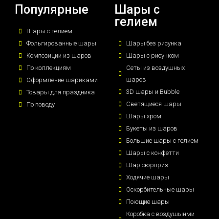
Популярные
Шары с
гелием
Шары с гелием
Фольгированные шары
Шары без рисунка
Композиции из шаров
Шары с рисунком
По коллекциям
Сеты из воздушных
шаров
Оформление шариками
3D шары и Bubble
Товары для праздника
Светящиеся шары
По поводу
Шары хром
Букеты из шаров
Большие шары с гелием
Шары с конфетти
Шар сюрприз
Ходячие шары
Оскорбительные шары
Поющие шары
Коробка с воздушынми