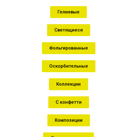
Гелиевые
Светящиеся
Фольгированные
Оскорбительные
Коллекции
С конфетти
Композиции