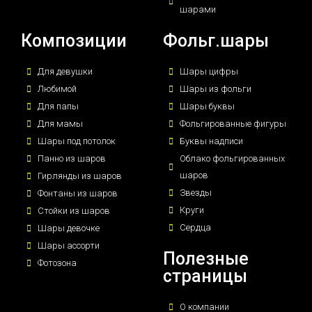
шарами
Композиции
Фольг.шары
Для девушки
Шары цифры
Любимой
Шары из фольги
Для папы
Шары буквы
Для мамы
Фольгированные фигуры
Шары под потолок
Буквы надписи
Панно из шаров
Облако фольгированных
шаров
Гирлянды из шаров
Звезды
Фонтаны из шаров
Круги
Стойки из шаров
Сердца
Шары девочке
Шары ассорти
Полезные
Фотозона
страницы
О компании