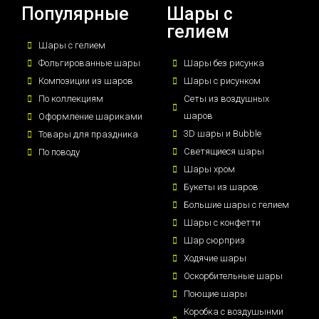
Популярные
Шары с
гелием
Шары с гелием
Фольгированные шары
Шары без рисунка
Композиции из шаров
Шары с рисунком
По коллекциям
Сеты из воздушных
шаров
Оформление шариками
3D шары и Bubble
Товары для праздника
Светящиеся шары
По поводу
Шары хром
Букеты из шаров
Большие шары с гелием
Шары с конфетти
Шар сюрприз
Ходячие шары
Оскорбительные шары
Поющие шары
Коробка с воздушынми