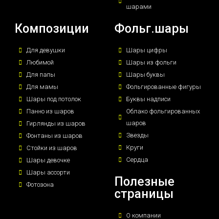
шарами
Композиции
Фольг.шары
Для девушки
Шары цифры
Любимой
Шары из фольги
Для папы
Шары буквы
Для мамы
Фольгированные фигуры
Шары под потолок
Буквы надписи
Панно из шаров
Облако фольгированных
шаров
Гирлянды из шаров
Звезды
Фонтаны из шаров
Круги
Стойки из шаров
Сердца
Шары девочке
Шары ассорти
Полезные
Фотозона
страницы
О компании