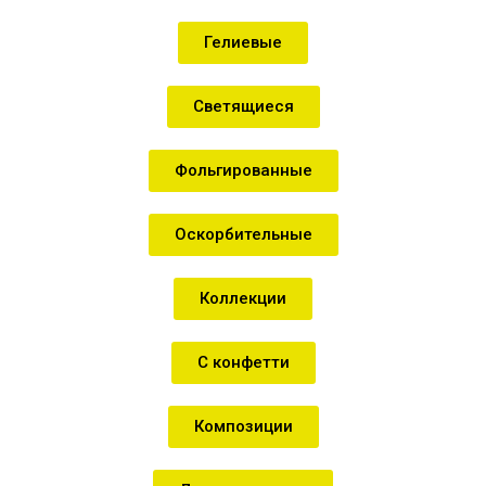
Гелиевые
Светящиеся
Фольгированные
Оскорбительные
Коллекции
С конфетти
Композиции