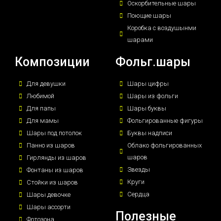
Оскорбительные шары
Поющие шары
Коробка с воздушынми
шарами
Композиции
Фольг.шары
Для девушки
Шары цифры
Любимой
Шары из фольги
Для папы
Шары буквы
Для мамы
Фольгированные фигуры
Шары под потолок
Буквы надписи
Панно из шаров
Облако фольгированных
шаров
Гирлянды из шаров
Звезды
Фонтаны из шаров
Круги
Стойки из шаров
Сердца
Шары девочке
Шары ассорти
Полезные
Фотозона