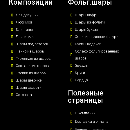
Композиции
Фольг.шары
Для девушки
Шары цифры
Любимой
Шары из фольги
Для папы
Шары буквы
Для мамы
Фольгированные фигуры
Шары под потолок
Буквы надписи
Панно из шаров
Облако фольгированных
шаров
Гирлянды из шаров
Звезды
Фонтаны из шаров
Круги
Стойки из шаров
Сердца
Шары девочке
Шары ассорти
Полезные
Фотозона
страницы
О компании
Доставка и оплата
Вопросы и ответы