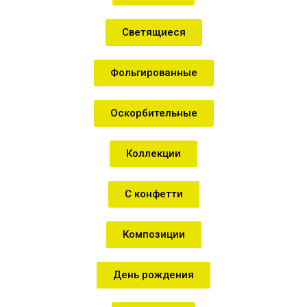
Светящиеся
Фольгированные
Оскорбительные
Коллекции
С конфетти
Композиции
День рождения