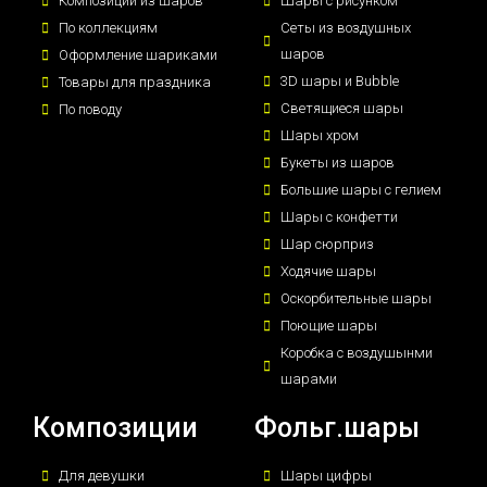
Композиции из шаров
Шары с рисунком
По коллекциям
Сеты из воздушных
шаров
Оформление шариками
3D шары и Bubble
Товары для праздника
Светящиеся шары
По поводу
Шары хром
Букеты из шаров
Большие шары с гелием
Шары с конфетти
Шар сюрприз
Ходячие шары
Оскорбительные шары
Поющие шары
Коробка с воздушынми
шарами
Композиции
Фольг.шары
Для девушки
Шары цифры