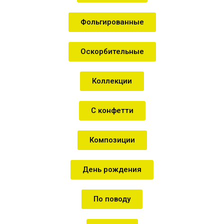
Фольгированные
Оскорбительные
Коллекции
С конфетти
Композиции
День рождения
По поводу