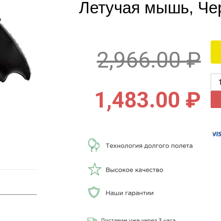
Летучая мышь, Чер
2,966.00
₽
1,483.00
₽