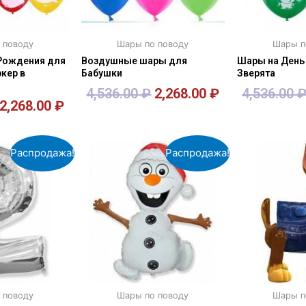
 поводу
Шары по поводу
Шары п
Рождения для
Воздушные шары для
Шары на День
кер в
Бабушки
Зверята
4,536.00
₽
2,268.00
₽
4,536.00
2,268.00
₽
зину
В корзину
В к
Распродажа!
Распродажа!
 поводу
Шары по поводу
Шары п