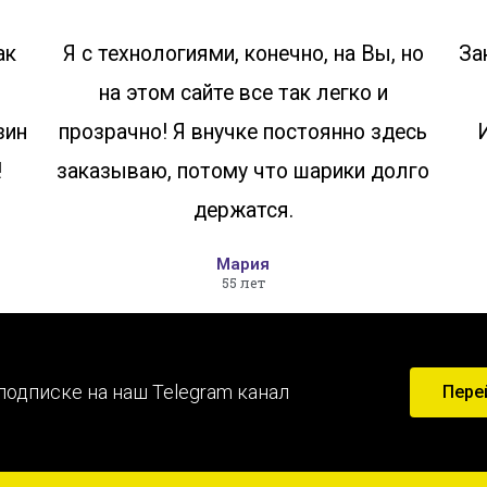
ак
Я с технологиями, конечно, на Вы, но
За
на этом сайте все так легко и
зин
прозрачно! Я внучке постоянно здесь
!
заказываю, потому что шарики долго
держатся.
Мария
55 лет
подписке на наш Telegram канал
Пере