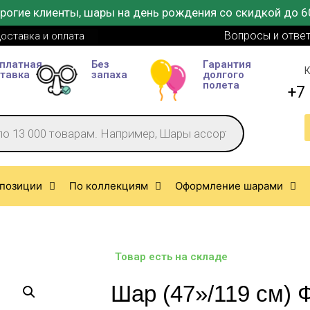
рогие клиенты, шары на день рождения со скидкой до 6
Вопросы и отве
оставка и оплата
платная
Без
Гарантия
К
тавка
запаха
долгого
полета
+7 
позиции
По коллекциям
Оформление шарами
Товар есть на складе
Шар (47»/119 см) 