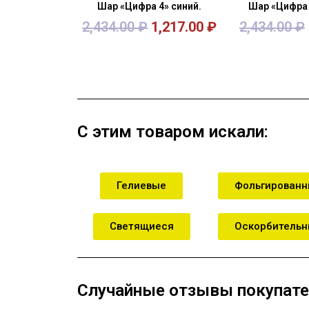
Шар «Цифра 4» синий.
Шар «Цифра 
2,434.00
₽
1,217.00
₽
2,434.00
₽
В корзину
В кор
С этим товаром искали:
Гелиевые
Фольгирован
Светящиеся
Оскорбитель
Случайные отзывы покупате