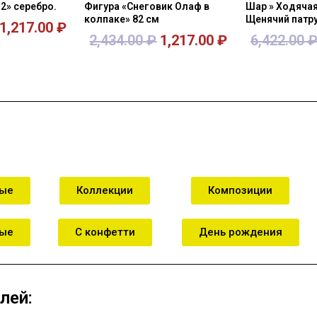
2» серебро.
Фигура «Снеговик Олаф в
Шар » Ходячая
колпаке» 82 см
Щенячий патр
1,217.00
₽
2,434.00
₽
1,217.00
₽
6,422.00
зину
В корзину
В к
ные
Коллекции
Композиции
ные
С конфетти
День рождения
лей: