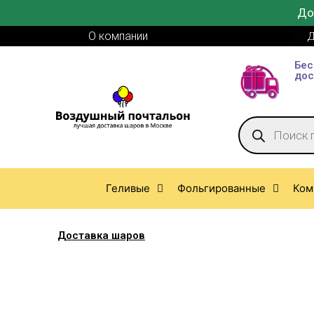
До
О компании
Д
Бес
дос
Геливые
Фольгированные
Ком
Доставка шаров