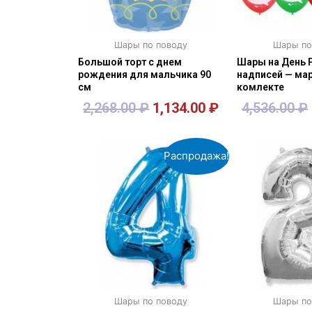
Шары по поводу
Шары по
Большой торт с днем
Шары на День 
рождения для мальчика 90
надписей — мар
см
комлекте
2,268.00
₽
1,134.00
₽
4,536.00
₽
В корзину
В кор
Распродажа!
Шары по поводу
Шары по