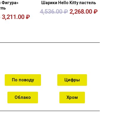
 Фигура»
Шарики Hello Kitty пастель
уль
4,536.00
₽
2,268.00
₽
₽
3,211.00
₽
орзину
В корзину
По поводу
Цифры
Облако
Хром