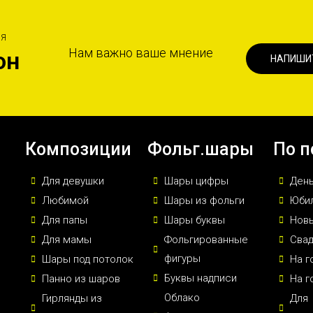
ИЯ
Нам важно ваше мнение
он
НАПИШИ
Композиции
Фольг.шары
По п
Для девушки
Шары цифры
Ден
Любимой
Шары из фольги
Юби
Для папы
Шары буквы
Новы
Для мамы
Фольгированные
Сва
фигуры
Шары под потолок
На г
Буквы надписи
Панно из шаров
На г
Облако
Гирлянды из
Для