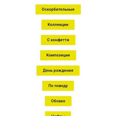
Оскорбительные
Коллекции
С конфетти
Композиции
День рождения
По поводу
Облако