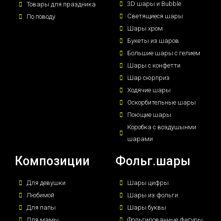
3D шары и Bubble
Товары для праздника
Светящиеся шары
По поводу
Шары хром
Букеты из шаров
Большие шары с гелием
Шары с конфетти
Шар сюрприз
Ходячие шары
Оскорбительные шары
Поющие шары
Коробка с воздушынми
шарами
Композиции
Фольг.шары
Для девушки
Шары цифры
Любимой
Шары из фольги
Для папы
Шары буквы
Для мамы
Фольгированные фигуры