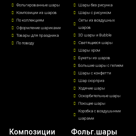
Фольгированные шары
Шары без рисунка
Композиции из шаров
Шары с рисунком
По коллекциям
Сеты из воздушных
шаров
Оформление шариками
3D шары и Bubble
Товары для праздника
Светящиеся шары
По поводу
Шары хром
Букеты из шаров
Большие шары с гелием
Шары с конфетти
Шар сюрприз
Ходячие шары
Оскорбительные шары
Поющие шары
Коробка с воздушынми
шарами
Композиции
Фольг.шары