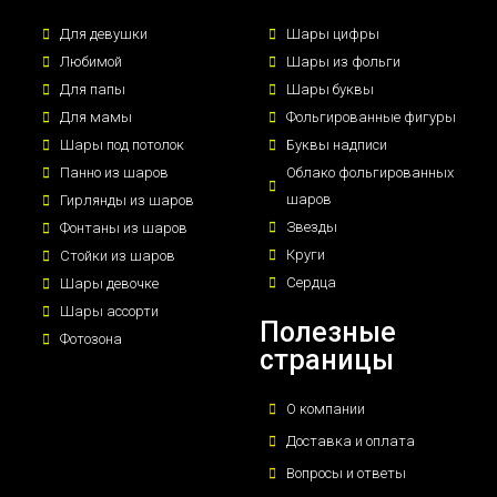
Для девушки
Шары цифры
Любимой
Шары из фольги
Для папы
Шары буквы
Для мамы
Фольгированные фигуры
Шары под потолок
Буквы надписи
Панно из шаров
Облако фольгированных
шаров
Гирлянды из шаров
Звезды
Фонтаны из шаров
Круги
Стойки из шаров
Сердца
Шары девочке
Шары ассорти
Полезные
Фотозона
страницы
О компании
Доставка и оплата
Вопросы и ответы