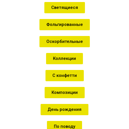
Светящиеся
Фольгированные
Оскорбительные
Коллекции
С конфетти
Композиции
День рождения
По поводу