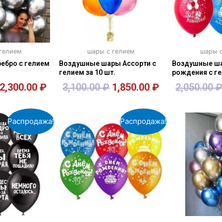
 гелием
шары с гелием
шары с
ебро с гелием
Воздушные шары Ассорти с
Воздушные ша
гелием за 10 шт.
рождения с ге
2,300.00
₽
3,100.00
₽
1,850.00
₽
2,050.00
зину
В корзину
В к
Распродажа!
Распродажа!