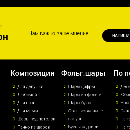
ИЯ
Нам важно ваше мнение
он
НАПИШИ
Композиции
Фольг.шары
По п
Для девушки
Шары цифры
Ден
Любимой
Шары из фольги
Юби
Для папы
Шары буквы
Новы
Для мамы
Фольгированные
Сва
фигуры
Шары под потолок
На г
Буквы надписи
Панно из шаров
На г