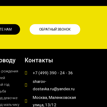
ТЕ НАМ
ОБРАТНЫЙ ЗВОНОК
оводу
Контакты
ь рождения
+7 (499) 390 - 24 - 36
лей
sharov-
й год
dostavka.ru@yandex.ru
дьба
Москва, Маленковская
од девочке
од мальчику
улица, 13/12