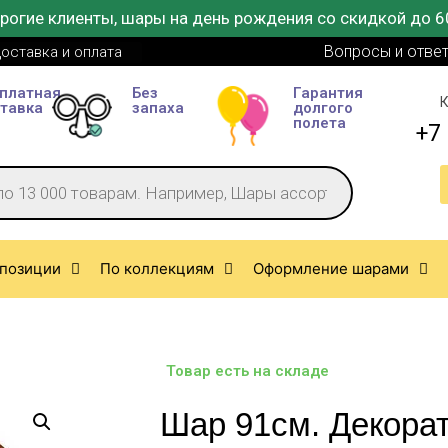
рогие клиенты, шары на день рождения со скидкой до 6
Вопросы и отве
оставка и оплата
платная
Без
Гарантия
К
тавка
запаха
долгого
полета
+7 
позиции
По коллекциям
Оформление шарами
Товар есть на складе
Шар 91см. Декора