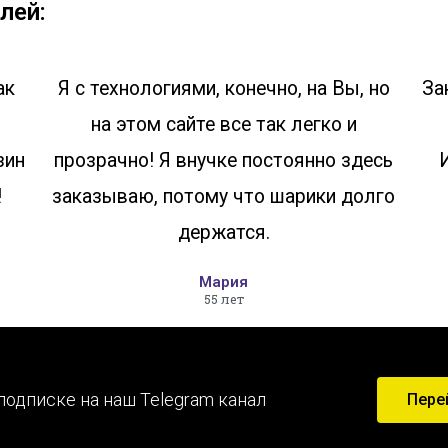
лей:
ак
Я с технологиями, конечно, на Вы, но
За
на этом сайте все так легко и
зин
прозрачно! Я внучке постоянно здесь
!
заказываю, потому что шарики долго
держатся.
Мария
55 лет
подписке на наш Telegram канал
Пере