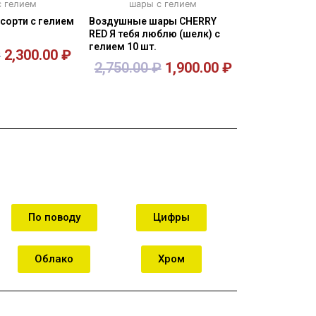
 гелием
шары с гелием
сорти с гелием
Воздушные шары CHERRY
RED Я тебя люблю (шелк) с
гелием 10 шт.
₽
2,300.00
₽
2,750.00
₽
1,900.00
₽
орзину
В корзину
По поводу
Цифры
Облако
Хром