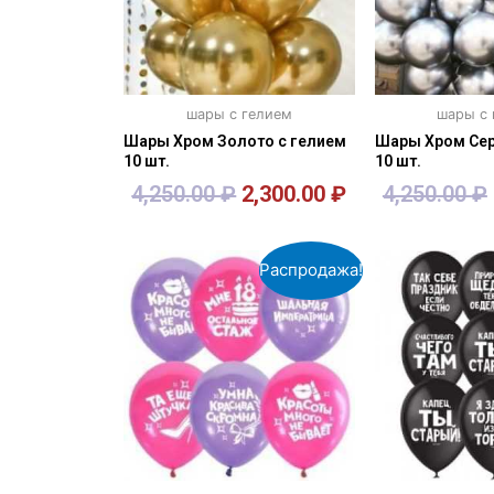
шары с гелием
шары с
Шары Хром Золото с гелием
Шары Хром Сер
10 шт.
10 шт.
4,250.00
₽
2,300.00
₽
4,250.00
₽
В корзину
В кор
Распродажа!