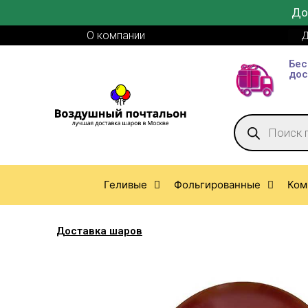
До
О компании
Д
Бес
дос
Геливые
Фольгированные
Ком
Доставка шаров