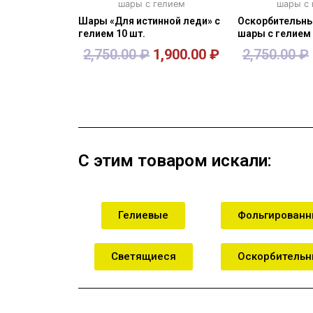
шары с гелием
шары с
Шары «Для истинной леди» с
Оскорбительн
гелием 10 шт.
шары с гелием 
2,750.00
₽
1,900.00
₽
2,750.00
₽
В корзину
В кор
С этим товаром искали:
Гелиевые
Фольгирован
Светящиеся
Оскорбитель