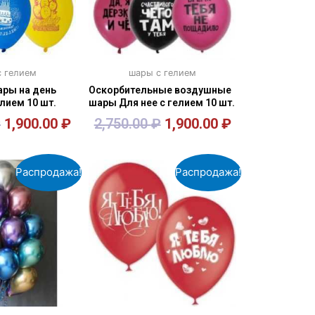
 гелием
шары с гелием
ры на день
Оскорбительные воздушные
лием 10 шт.
шары Для нее с гелием 10 шт.
₽
1,900.00
₽
2,750.00
₽
1,900.00
₽
орзину
В корзину
Распродажа!
Распродажа!