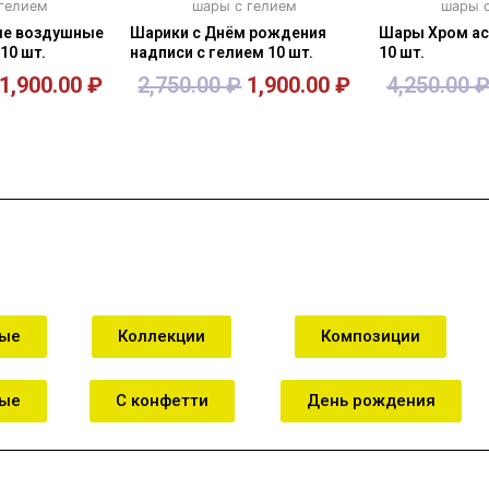
 гелием
шары с гелием
шары с
ые воздушные
Шарики с Днём рождения
Шары Хром ас
10 шт.
надписи с гелием 10 шт.
10 шт.
1,900.00
₽
2,750.00
₽
1,900.00
₽
4,250.00
зину
В корзину
В к
ные
Коллекции
Композиции
ные
С конфетти
День рождения