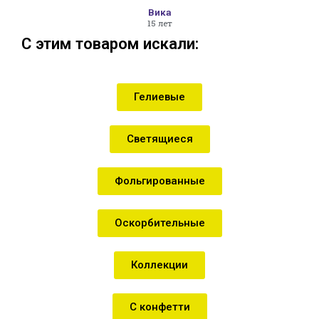
Вика
15 лет
С этим товаром искали:
Гелиевые
Светящиеся
Фольгированные
Оскорбительные
Коллекции
С конфетти