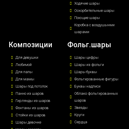
Ходячие шары
Оскорбительные шары
Поющие шары
Коробка с воздушынми
шарами
Композиции
Фольг.шары
Для девушки
Шары цифры
Любимой
Шары из фольги
Для папы
Шары буквы
Для мамы
Фольгированные фигуры
Шары под потолок
Буквы надписи
Панно из шаров
Облако фольгированных
шаров
Гирлянды из шаров
Звезды
Фонтаны из шаров
Круги
Стойки из шаров
Сердца
Шары девочке