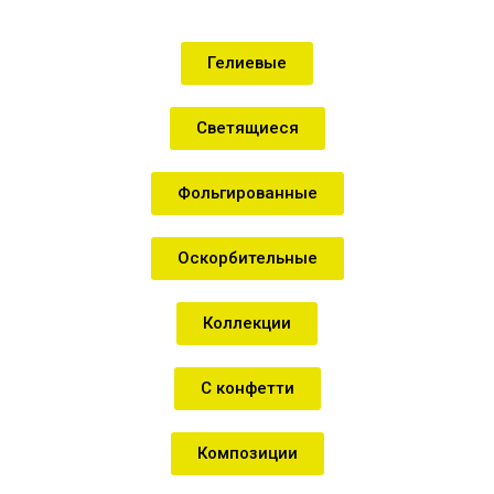
Гелиевые
Светящиеся
Фольгированные
Оскорбительные
Коллекции
С конфетти
Композиции