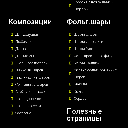
Коробка с воздушынми
шарами
Композиции
Фольг.шары
Для девушки
Шары цифры
Любимой
Шары из фольги
Для папы
Шары буквы
Для мамы
Фольгированные фигуры
Шары под потолок
Буквы надписи
Панно из шаров
Облако фольгированных
шаров
Гирлянды из шаров
Звезды
Фонтаны из шаров
Круги
Стойки из шаров
Сердца
Шары девочке
Шары ассорти
Полезные
Фотозона
страницы