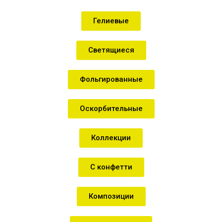
Гелиевые
Светящиеся
Фольгированные
Оскорбительные
Коллекции
С конфетти
Композиции