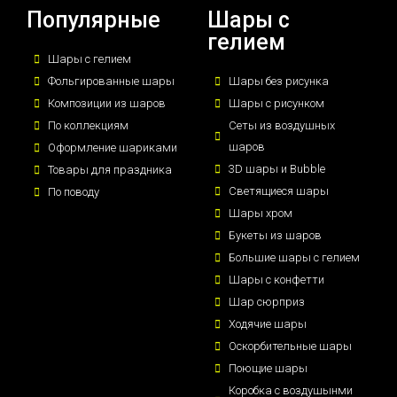
Популярные
Шары с
гелием
Шары с гелием
Фольгированные шары
Шары без рисунка
Композиции из шаров
Шары с рисунком
По коллекциям
Сеты из воздушных
шаров
Оформление шариками
3D шары и Bubble
Товары для праздника
Светящиеся шары
По поводу
Шары хром
Букеты из шаров
Большие шары с гелием
Шары с конфетти
Шар сюрприз
Ходячие шары
Оскорбительные шары
Поющие шары
Коробка с воздушынми