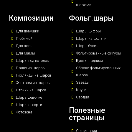
шарами
Композиции
Фольг.шары
Для девушки
Шары цифры
Любимой
Шары из фольги
Для папы
Шары буквы
Для мамы
Фольгированные фигуры
Шары под потолок
Буквы надписи
Панно из шаров
Облако фольгированных
шаров
Гирлянды из шаров
Звезды
Фонтаны из шаров
Круги
Стойки из шаров
Сердца
Шары девочке
Шары ассорти
Полезные
Фотозона
страницы
О компании