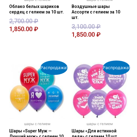
Облако белых шариков
Воздушные шары
сердец с гелием за 10 шт.
Ассорти с гелием за 10
шт.
2,700.00
₽
3,100.00
₽
1,850.00
₽
1,850.00
₽
В корзину
В корзину
Распродажа!
Распродажа!
шары с гелием
шары с гелием
Шары «Super Муж —
Шары «Для истинной
Лучший муж» с гелием 10
леди» с гелием 10 шт.