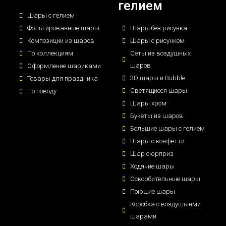
гелием
Шары с гелием
Фольгированные шары
Шары без рисунка
Композиции из шаров
Шары с рисунком
По коллекциям
Сеты из воздушных
шаров
Оформление шариками
3D шары и Bubble
Товары для праздника
Светящиеся шары
По поводу
Шары хром
Букеты из шаров
Большие шары с гелием
Шары с конфетти
Шар сюрприз
Ходячие шары
Оскорбительные шары
Поющие шары
Коробка с воздушынми
шарами