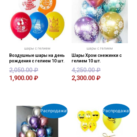
шары с гелием
шары с гелием
Воздушные шары на день
Шары Хром снежинки с
рождения с гелием 10 шт.
гелием 10 шт.
2,050.00
₽
4,250.00
₽
1,900.00
₽
2,300.00
₽
В корзину
В корзину
Распродажа!
Распродажа!