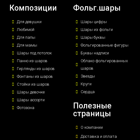
Композиции
Фольг.шары
Для девушки
Шары цифры
Любимой
Шары из фольги
Для папы
Шары буквы
Для мамы
Фольгированные фигуры
Шары под потолок
Буквы надписи
Панно из шаров
Облако фольгированных
шаров
Гирлянды из шаров
Звезды
Фонтаны из шаров
Круги
Стойки из шаров
Сердца
Шары девочке
Шары ассорти
Полезные
Фотозона
страницы
О компании
Доставка и оплата