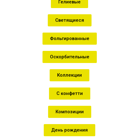
Гелиевые
Светящиеся
Фольгированные
Оскорбительные
Коллекции
С конфетти
Композиции
День рождения