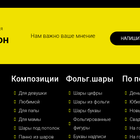
ИЯ
Нам важно ваше мнение
он
НАПИШИ
Композиции
Фольг.шары
По п
Для девушки
Шары цифры
Ден
Любимой
Шары из фольги
Юби
Для папы
Шары буквы
Новы
Для мамы
Фольгированные
Сва
фигуры
Шары под потолок
На г
Буквы надписи
Панно из шаров
На г