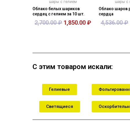
шары с гелием
шары с
Облако белых шариков
Облако шаров 
сердец с гелием за 10 шт.
сердца
2,700.00
₽
1,850.00
₽
4,536.00
₽
В корзину
В кор
С этим товаром искали:
Гелиевые
Фольгирован
Светящиеся
Оскорбитель