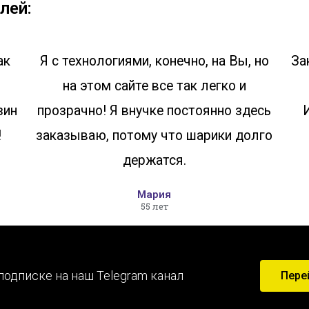
лей:
ак
Я с технологиями, конечно, на Вы, но
За
на этом сайте все так легко и
зин
прозрачно! Я внучке постоянно здесь
!
заказываю, потому что шарики долго
держатся.
Мария
55 лет
подписке на наш Telegram канал
Пере