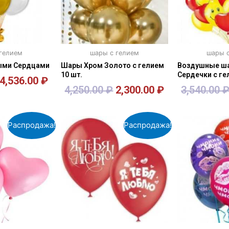
 гелием
шары с гелием
шары с
тыми Сердцами
Шары Хром Золото с гелием
Воздушные ша
10 шт.
Сердечки с ге
4,536.00
₽
4,250.00
₽
2,300.00
₽
3,540.00
зину
В корзину
В к
Распродажа!
Распродажа!