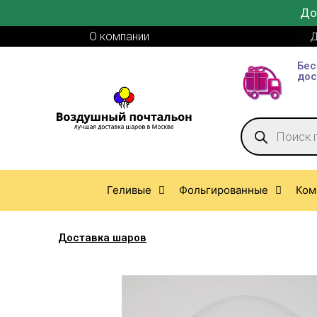
До
О компании
Д
Бес
дос
Геливые
Фольгированные
Ком
Доставка шаров