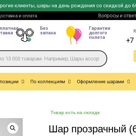
рогие клиенты, шары на день рождения со скидкой до 6
Вопросы и отве
оставка и оплата
платная
Без
Гарантия
К
тавка
запаха
долгого
полета
+7 
позиции
По коллекциям
Оформление шарами
Товар есть на складе
Шар прозрачный (