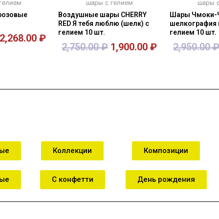
 гелием
шары с гелием
шары с
розовые
Воздушные шары CHERRY
Шары Чмоки-
RED Я тебя люблю (шелк) с
шелкография 
гелием 10 шт.
гелием 10 шт.
2,268.00
₽
2,750.00
₽
1,900.00
₽
2,950.00
зину
В корзину
В к
ные
Коллекции
Композиции
ные
С конфетти
День рождения