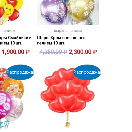
 гелием
шары с гелием
ры Смайлики и
Шары Хром снежинки с
лием 10 шт.
гелием 10 шт.
₽
1,900.00
₽
4,250.00
₽
2,300.00
₽
орзину
В корзину
Распродажа!
Распродажа!