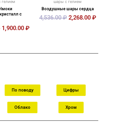
 гелием
шары с гелием
Чмоки
Воздушные шары сердца
кристалл с
4,536.00
₽
2,268.00
₽
₽
1,900.00
₽
орзину
В корзину
По поводу
Цифры
Облако
Хром