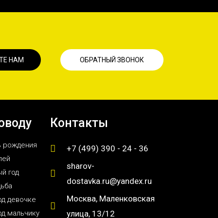
ТЕ НАМ
ОБРАТНЫЙ ЗВОНОК
оводу
Контакты
ь рождения
+7 (499) 390 - 24 - 36
лей
sharov-
й год
dostavka.ru@yandex.ru
дьба
Москва, Маленковская
од девочке
од мальчику
улица, 13/12