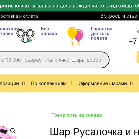
рогие клиенты, шары на день рождения со скидкой до 6
Вопросы и отве
оставка и оплата
платная
Без
Гарантия
К
тавка
запаха
долгого
полета
+7 
позиции
По коллекциям
Оформление шарами
Товар есть на складе
Шар Русалочка и н