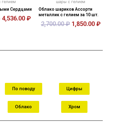
 гелием
шары с гелием
тыми Сердцами
Облако шариков Ассорти
металлик с гелием за 10 шт.
₽
4,536.00
₽
2,700.00
₽
1,850.00
₽
орзину
В корзину
По поводу
Цифры
Облако
Хром