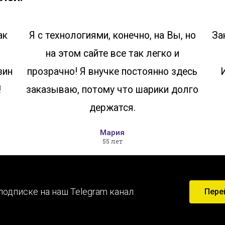
ак
Я с технологиями, конечно, на Вы, но
За
на этом сайте все так легко и
зин
прозрачно! Я внучке постоянно здесь
!
заказываю, потому что шарики долго
держатся.
Мария
55 лет
подписке на наш Telegram канал
Пере