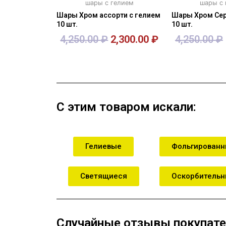
шары с гелием
шары с
Шары Хром ассорти с гелием
Шары Хром Сер
10 шт.
10 шт.
4,250.00
₽
2,300.00
₽
4,250.00
₽
В корзину
В кор
С этим товаром искали:
Гелиевые
Фольгирован
Светящиеся
Оскорбитель
Случайные отзывы покупате