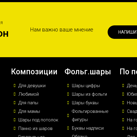
ИЯ
Нам важно ваше мнение
он
НАПИШИ
Композиции
Фольг.шары
По п
Для девушки
Шары цифры
Ден
Любимой
Шары из фольги
Юби
Для папы
Шары буквы
Новы
Для мамы
Фольгированные
Сва
фигуры
Шары под потолок
На г
Буквы надписи
Панно из шаров
На г
Облако
Гирлянды из
Для