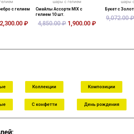
 гелием
шары с гелием
шары с
ебро с гелием
Смайлы Ассорти MIX с
Букет с Золо
гелием 10 шт.
9,072.00
2,300.00
₽
4,850.00
₽
1,900.00
₽
зину
В корзину
В к
ные
Коллекции
Композиции
ные
С конфетти
День рождения
лей: