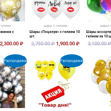
 гелием
шары с гелием
шары с
жинки с
Шары «Поцелуи» с гелием 10
Шары ассорти
шт.
гелием за 10 ш
2,300.00
₽
2,750.00
₽
1,900.00
₽
3,100.00
зину
В корзину
В к
Распродажа!
Распродажа!