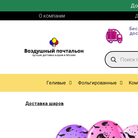
До
О компании
Д
Бес
дос
Геливые
Фольгированные
Ком
Доставка шаров