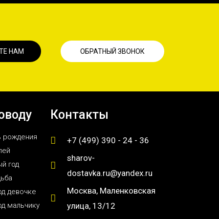
ТЕ НАМ
ОБРАТНЫЙ ЗВОНОК
оводу
Контакты
ь рождения
+7 (499) 390 - 24 - 36
лей
sharov-
й год
dostavka.ru@yandex.ru
дьба
Москва, Маленковская
од девочке
од мальчику
улица, 13/12