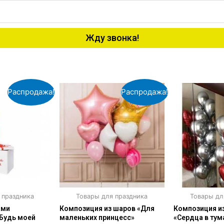
Жду звонка!
Распродажа!
Распродажа!
 праздника
Товары для праздника
Товары дл
ами
Композиция из шаров «Для
Композиция и
Будь моей
маленьких принцесс»
«Сердца в тум