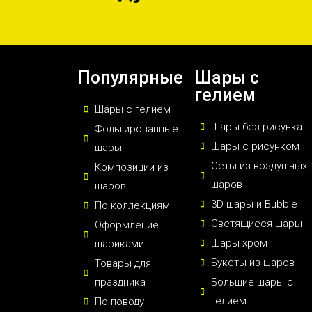
Популярные
Шары с
гелием
Шары с гелием
Шары без рисунка
Фольгированные
Шары с рисунком
шары
Сеты из воздушных
Композиции из
шаров
шаров
3D шары и Bubble
По коллекциям
Светящиеся шары
Оформление
Шары хром
шариками
Букеты из шаров
Товары для
праздника
Большие шары с
гелием
По поводу