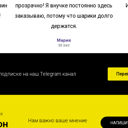
зин
прозрачно! Я внучке постоянно здесь
!
заказываю, потому что шарики долго
держатся.
Мария
55 лет
подписке на наш Telegram канал
Пере
ИЯ
Нам важно ваше мнение
он
НАПИШИ