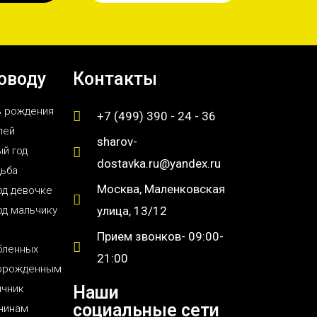
оводу
Контакты
ь рождения
+7 (499) 390 - 24 - 36
лей
sharov-
й год
dostavka.ru@yandex.ru
дьба
Москва, Маленковская
од девочке
од мальчику
улица, 13/12
Прием звонков- 09:00-
бленных
21:00
орожденным
ичник
Наши
социальные сети
чинам