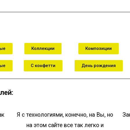
ные
Коллекции
Композиции
ные
С конфетти
День рождения
лей:
ак
Я с технологиями, конечно, на Вы, но
За
на этом сайте все так легко и