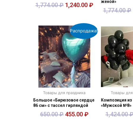
женой»
1,774.00
₽
1,240.00
₽
1,774.00
₽
В корзину
В кор
Распродажа!
Товары для праздника
Товары для
Большое «Бирюзовое сердце
Композиция из
86 см» с тассел гирляндой
«Мужской №8»
650.00
₽
455.00
₽
1,424.00
В корзину
В кор