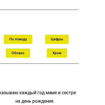
По поводу
Цифры
Облако
Хром
казываю каждый год маме и сестре
на день рождения.