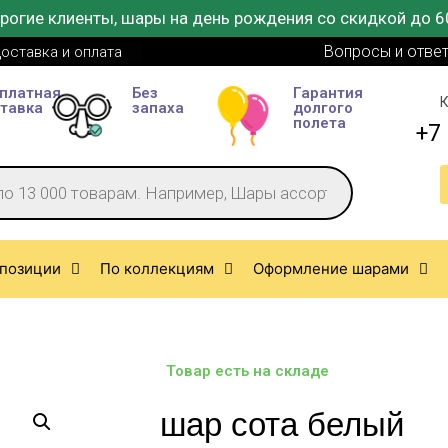
рогие клиенты, шары на день рождения со скидкой до 6
Вопросы и отве
оставка и оплата
платная
Без
Гарантия
К
тавка
запаха
долгого
полета
+7 
позиции
По коллекциям
Оформление шарами
Товар есть на складе
шар сота белый