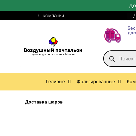
До
О компании
Д
Бес
дос
Геливые
Фольгированные
Ком
Доставка шаров