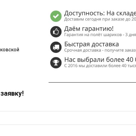
сковской
заявку!