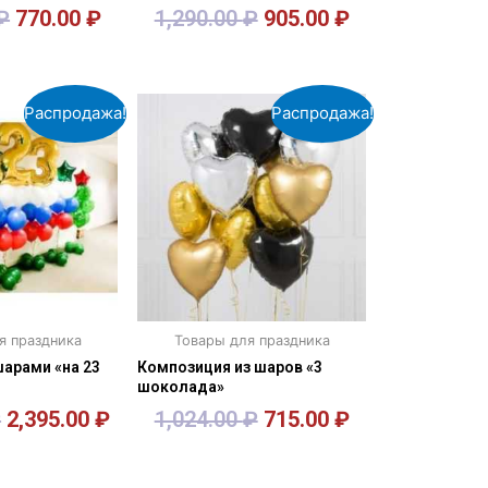
₽
770.00
₽
1,290.00
₽
905.00
₽
орзину
В корзину
Распродажа!
Распродажа!
я праздника
Товары для праздника
арами «на 23
Композиция из шаров «3
шоколада»
₽
2,395.00
₽
1,024.00
₽
715.00
₽
орзину
В корзину