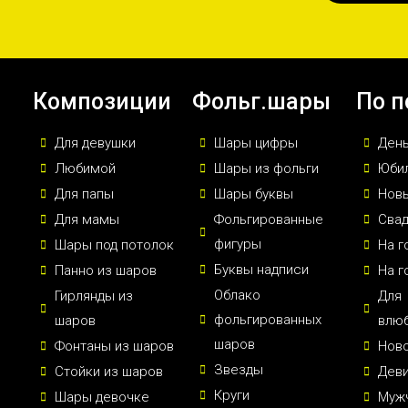
Композиции
Фольг.шары
По п
Для девушки
Шары цифры
Ден
Любимой
Шары из фольги
Юби
Для папы
Шары буквы
Новы
Для мамы
Фольгированные
Сва
фигуры
Шары под потолок
На г
Буквы надписи
Панно из шаров
На г
Облако
Гирлянды из
Для
фольгированных
шаров
влю
шаров
Фонтаны из шаров
Нов
Звезды
Стойки из шаров
Дев
Круги
Шары девочке
Муж