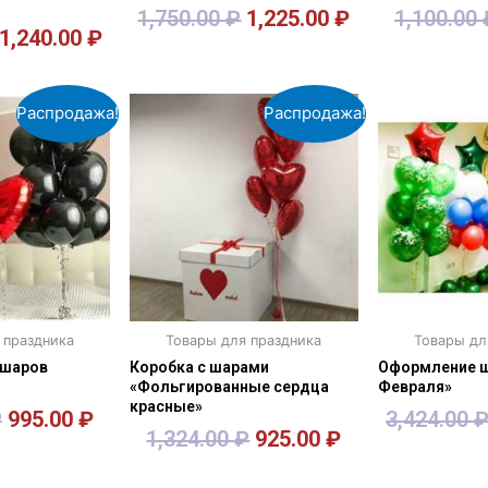
1,750.00
₽
1,225.00
₽
1,100.00
1,240.00
₽
зину
В корзину
В к
Распродажа!
Распродажа!
 праздника
Товары для праздника
Товары дл
 шаров
Коробка с шарами
Оформление ш
«Фольгированные сердца
Февраля»
красные»
₽
995.00
₽
3,424.00
1,324.00
₽
925.00
₽
зину
В корзину
В к