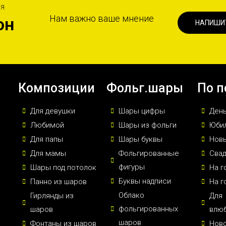
ИЯ
Нам важно ваше мнение
он
НАПИШИ
Композиции
Фольг.шары
По п
Для девушки
Шары цифры
Ден
Любимой
Шары из фольги
Юби
Для папы
Шары буквы
Новы
Для мамы
Фольгированные
Сва
фигуры
Шары под потолок
На г
Буквы надписи
Панно из шаров
На г
Облако
Гирлянды из
Для
фольгированных
шаров
влю
шаров
Фонтаны из шаров
Нов