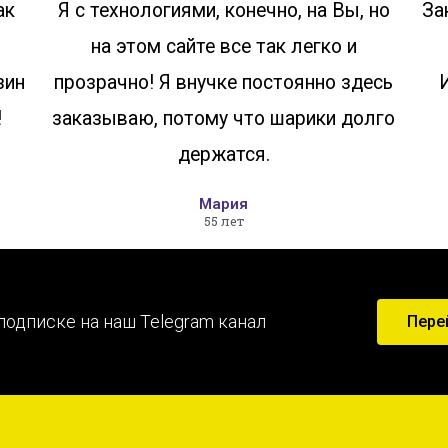
ак
Я с технологиями, конечно, на Вы, но
За
на этом сайте все так легко и
зин
прозрачно! Я внучке постоянно здесь
!
заказываю, потому что шарики долго
держатся.
Мария
55 лет
подписке на наш Telegram канал
Пере