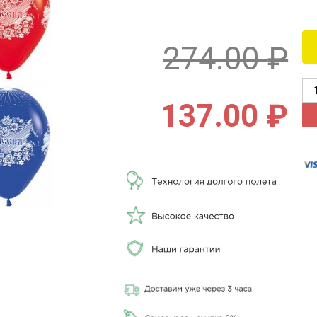
274.00
₽
137.00
₽