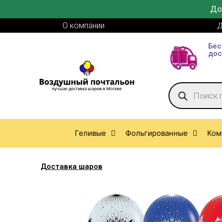
До
О компании
Д
Бес
дос
Геливые
Фольгированные
Ком
Доставка шаров