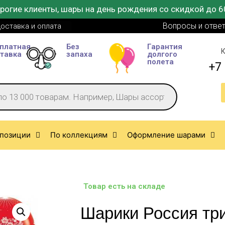
рогие клиенты, шары на день рождения со скидкой до 6
Вопросы и отве
оставка и оплата
платная
Без
Гарантия
К
тавка
запаха
долгого
полета
+7 
позиции
По коллекциям
Оформление шарами
Товар есть на складе
Шарики Россия тр