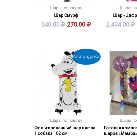
Шары по поводу
Шары по
Шар Смурф
Шар «Цифр
540.00
₽
270.00
₽
2,434.00
₽
В корзину
В кор
Распродажа!
Шары по поводу
Шары по
Фольгированный шар цифра
Готовая композ
1 собака 102 см
шаров «Мамба