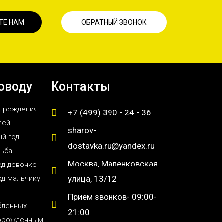
ТЕ НАМ
ОБРАТНЫЙ ЗВОНОК
оводу
Контакты
ь рождения
+7 (499) 390 - 24 - 36
лей
sharov-
й год
dostavka.ru@yandex.ru
дьба
Москва, Маленковская
од девочке
од мальчику
улица, 13/12
Прием звонков- 09:00-
бленных
21:00
орожденным