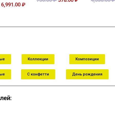
6,991.00
₽
зину
В корзину
В к
ные
Коллекции
Композиции
ные
С конфетти
День рождения
лей: