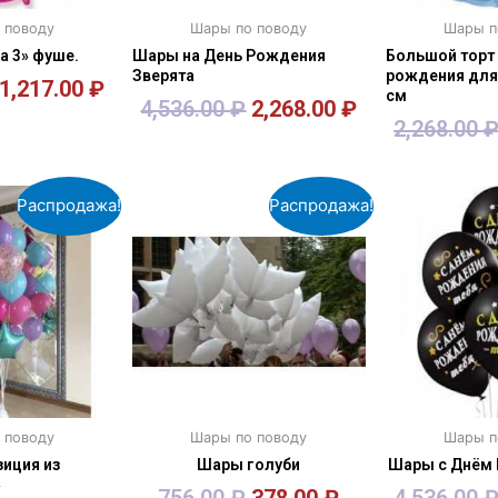
 поводу
Шары по поводу
Шары п
а 3» фуше.
Шары на День Рождения
Большой торт
Зверята
рождения для
1,217.00
₽
см
4,536.00
₽
2,268.00
₽
2,268.00
зину
В корзину
В к
Распродажа!
Распродажа!
 поводу
Шары по поводу
Шары п
иция из
Шары голуби
Шары с Днём 
»
756.00
₽
378.00
₽
4,536.00