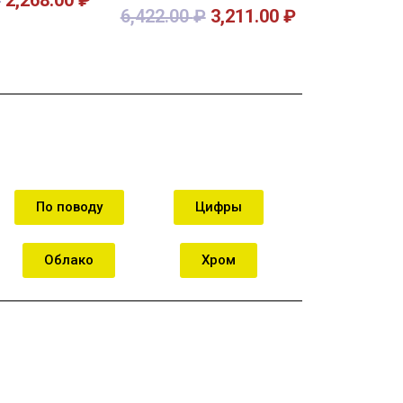
6,422.00
₽
3,211.00
₽
орзину
В корзину
По поводу
Цифры
Облако
Хром