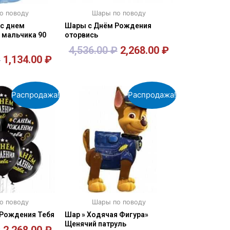
о поводу
Шары по поводу
 с днем
Шары с Днём Рождения
 мальчика 90
оторвись
4,536.00
₽
2,268.00
₽
₽
1,134.00
₽
орзину
В корзину
Распродажа!
Распродажа!
о поводу
Шары по поводу
Рождения Тебя
Шар » Ходячая Фигура»
Щенячий патруль
₽
2,268.00
₽