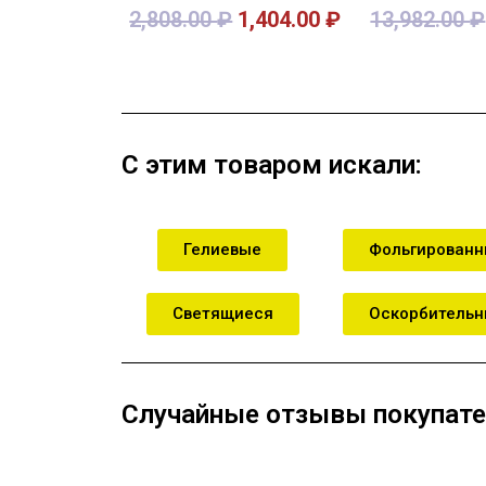
2,808.00
₽
1,404.00
₽
13,982.00
₽
В корзину
В кор
С этим товаром искали:
Гелиевые
Фольгирован
Светящиеся
Оскорбитель
Случайные отзывы покупате