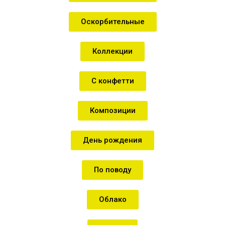
Оскорбительные
Коллекции
С конфетти
Композиции
День рождения
По поводу
Облако