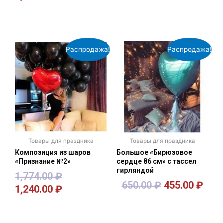
В корзину
В корзину
Распродажа!
Распродажа!
Товары для праздника
Товары для праздника
Композиция из шаров
Большое «Бирюзовое
«Признание №2»
сердце 86 см» с тассел
гирляндой
1,774.00
₽
650.00
₽
455.00
₽
1,240.00
₽
В корзину
В корзину