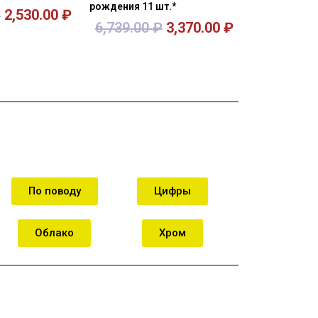
рождения 11 шт.*
₽
2,530.00
₽
6,739.00
₽
3,370.00
₽
орзину
В корзину
По поводу
Цифры
Облако
Хром