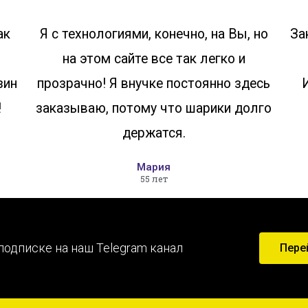
ак
Я с технологиями, конечно, на Вы, но
За
на этом сайте все так легко и
зин
прозрачно! Я внучке постоянно здесь
!
заказываю, потому что шарики долго
держатся.
Мария
55 лет
подписке на наш Telegram канал
Пере