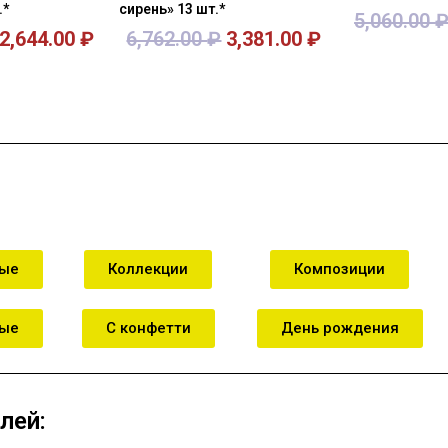
.*
сирень» 13 шт.*
5,060.00
2,644.00
₽
6,762.00
₽
3,381.00
₽
зину
В корзину
В к
ные
Коллекции
Композиции
ные
С конфетти
День рождения
лей: