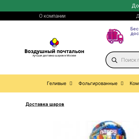
До
О компании
Д
Бес
дос
Геливые
Фольгированные
Ком
Доставка шаров