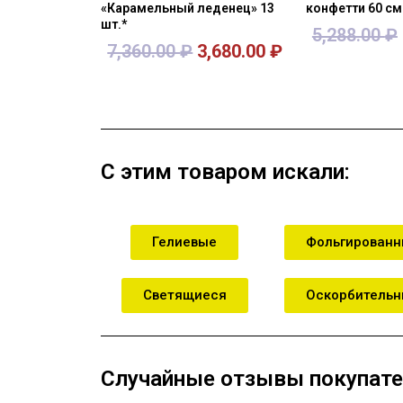
«Карамельный леденец» 13
конфетти 60 см
шт.*
5,288.00
₽
7,360.00
₽
3,680.00
₽
В корзину
В кор
С этим товаром искали:
Гелиевые
Фольгирован
Светящиеся
Оскорбитель
Случайные отзывы покупате