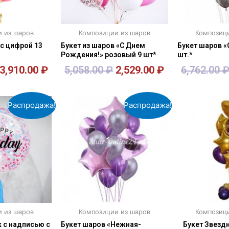
и из шаров
Композиции из шаров
Композици
 с цифрой 13
Букет из шаров «С Днем
Букет шаров «
Рождения!» розовый 9 шт*
шт.*
3,910.00
₽
5,058.00
₽
2,529.00
₽
6,762.00
зину
В корзину
В к
Распродажа!
Распродажа!
и из шаров
Композиции из шаров
Композици
 с надписью с
Букет шаров «Нежная-
Букет Звездн