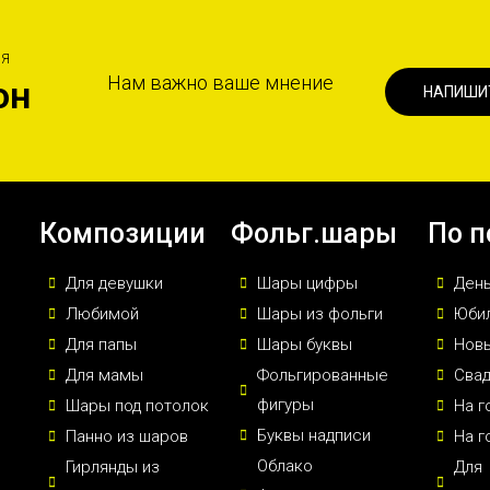
ИЯ
Нам важно ваше мнение
он
НАПИШИ
Композиции
Фольг.шары
По п
Для девушки
Шары цифры
Ден
Любимой
Шары из фольги
Юби
Для папы
Шары буквы
Новы
Для мамы
Фольгированные
Сва
фигуры
Шары под потолок
На г
Буквы надписи
Панно из шаров
На г
Облако
Гирлянды из
Для