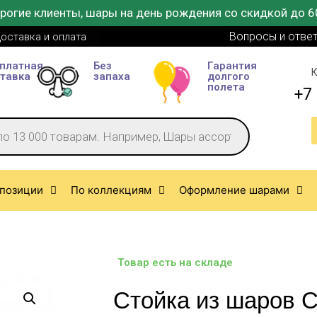
рогие клиенты, шары на день рождения со скидкой до 6
Вопросы и отве
оставка и оплата
платная
Без
Гарантия
К
тавка
запаха
долгого
полета
+7 
позиции
По коллекциям
Оформление шарами
Товар есть на складе
Стойка из шаров 