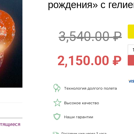
рождения» с гелие
3,540.00
₽
2,150.00
₽
етящиеся