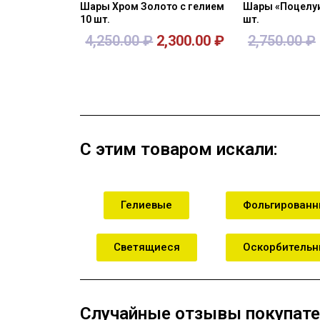
Шары Хром Золото с гелием
Шары «Поцелуи
10 шт.
шт.
4,250.00
₽
2,300.00
₽
2,750.00
₽
В корзину
В кор
С этим товаром искали:
Гелиевые
Фольгирован
Светящиеся
Оскорбитель
Случайные отзывы покупате