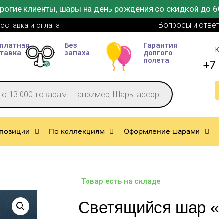
рогие клиенты, шары на день рождения со скидкой до 6
Вопросы и отве
оставка и оплата
платная
Без
Гарантия
К
тавка
запаха
долгого
полета
+7 
позиции
По коллекциям
Оформление шарами
Товар есть на складе
Светящийся шар 