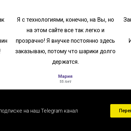
ак
Я с технологиями, конечно, на Вы, но
За
на этом сайте все так легко и
зин
прозрачно! Я внучке постоянно здесь
!
заказываю, потому что шарики долго
держатся.
Мария
55 лет
подписке на наш Telegram канал
Пере