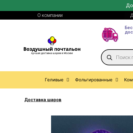
До
О компании
Д
Бес
дос
Геливые
Фольгированные
Ком
Доставка шаров