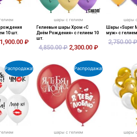
 гелием
шары с гелием
шары с
 рождения
Гелиевые шары Хром «С
Шары «Super 
ем 10 шт.
Днём Рождения» с гелием 10
муж» с гелием
шт.
1,900.00
₽
2,750.00
4,850.00
₽
2,300.00
₽
зину
В корзину
В к
Распродажа!
Распродажа!
 гелием
шары с гелием
шары с