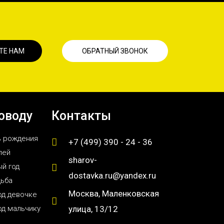
ТЕ НАМ
ОБРАТНЫЙ ЗВОНОК
оводу
Контакты
ь рождения
+7 (499) 390 - 24 - 36
лей
sharov-
й год
dostavka.ru@yandex.ru
дьба
Москва, Маленковская
од девочке
од мальчику
улица, 13/12