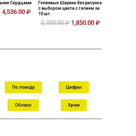
тыми Сердцами
Гелиевые Шарики без рисунка
с выбором цвета с гелием за
₽
4,536.00
₽
10 шт.
2,700.00
₽
1,850.00
₽
орзину
В корзину
По поводу
Цифры
Облако
Хром