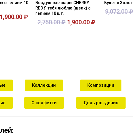
» с гелием 10
Воздушные шары CHERRY
Букет с Золо
RED Я тебя люблю (шелк) с
9,072.00
гелием 10 шт.
1,900.00
₽
2,750.00
₽
1,900.00
₽
зину
В корзину
В к
ные
Коллекции
Композиции
ные
С конфетти
День рождения
лей: