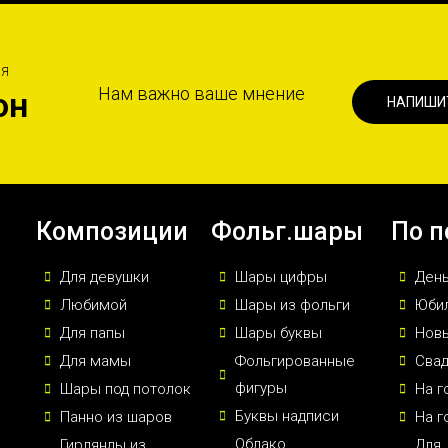
ИЯ
Нам важно ваше мнение
он
НАПИШИ
Композиции
Фольг.шары
По п
Для девушки
Шары цифры
Ден
Любимой
Шары из фольги
Юби
Для папы
Шары буквы
Новы
Для мамы
Фольгированные
Сва
фигуры
Шары под потолок
На г
Буквы надписи
Панно из шаров
На г
Облако
Гирлянды из
Для