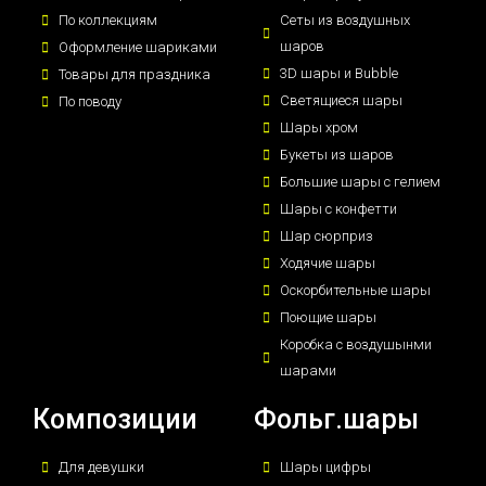
По коллекциям
Сеты из воздушных
шаров
Оформление шариками
3D шары и Bubble
Товары для праздника
Светящиеся шары
По поводу
Шары хром
Букеты из шаров
Большие шары с гелием
Шары с конфетти
Шар сюрприз
Ходячие шары
Оскорбительные шары
Поющие шары
Коробка с воздушынми
шарами
Композиции
Фольг.шары
Для девушки
Шары цифры