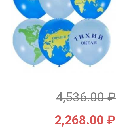
4,536.00
₽
2,268.00
₽