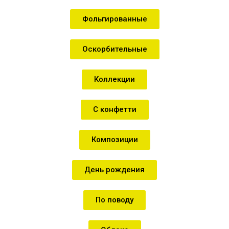
Фольгированные
Оскорбительные
Коллекции
С конфетти
Композиции
День рождения
По поводу