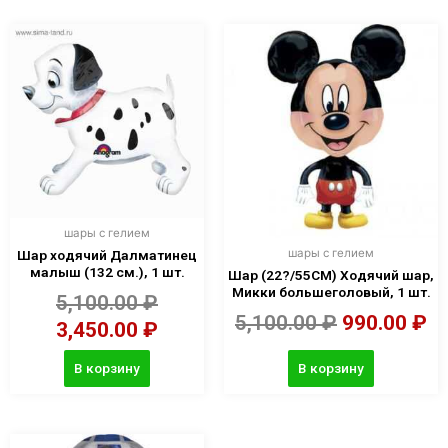
шары с гелием
шары с гелием
Шар ходячий Далматинец
малыш (132 см.), 1 шт.
Шар (22?/55CM) Ходячий шар,
Микки большеголовый, 1 шт.
5,100.00
₽
5,100.00
₽
990.00
₽
3,450.00
₽
В корзину
В корзину