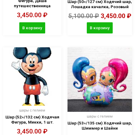
Фигура, Даша
Шар (50»/127 см) Ходячий шар,
путешественница
Лошадка качалка, Розовый
3,450.00
₽
5,100.00
₽
3,450.00
₽
В корзину
В корзину
шары с гелием
шары с гелием
Шар (52»/132 см) Ходячая
Фигура, Микки, 1 шт.
Шар (53»/135 см) Ходячий шар,
Шиммер и Шайни
3,450.00
₽