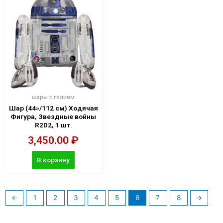
шары с гелием
Шар (44»/112 см) Ходячая
Фигура, Звездные войны
R2D2, 1 шт.
3,450.00
₽
В корзину
←
1
2
3
4
5
6
7
8
→