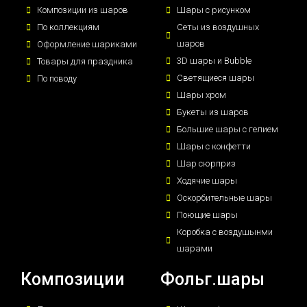
Композиции из шаров
Шары с рисунком
По коллекциям
Сеты из воздушных
шаров
Оформление шариками
3D шары и Bubble
Товары для праздника
Светящиеся шары
По поводу
Шары хром
Букеты из шаров
Большие шары с гелием
Шары с конфетти
Шар сюрприз
Ходячие шары
Оскорбительные шары
Поющие шары
Коробка с воздушынми
шарами
Композиции
Фольг.шары