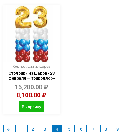
Композиции из шаров
Столбики из шаров «23
февраля — триколлор»
16,200.00
₽
8,100.00
₽
В корзину
←
1
2
3
4
5
6
7
8
9