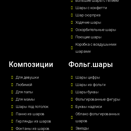
Большие шары с гелием
Шары с конфетти
Шар сюрприз
Ходячие шары
Оскорбительные шары
Поющие шары
Коробка с воздушынми
шарами
Композиции
Фольг.шары
Для девушки
Шары цифры
Любимой
Шары из фольги
Для папы
Шары буквы
Для мамы
Фольгированные фигуры
Шары под потолок
Буквы надписи
Панно из шаров
Облако фольгированных
шаров
Гирлянды из шаров
Звезды
Фонтаны из шаров