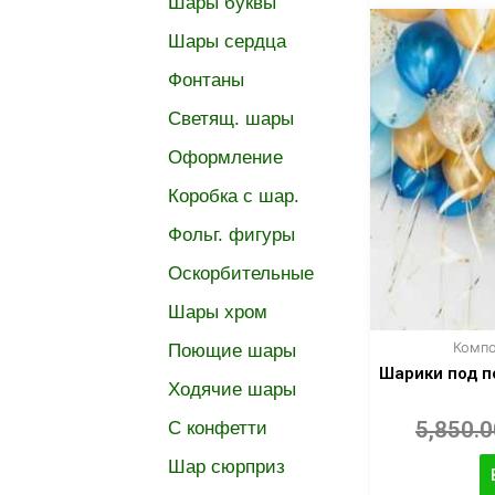
Шары буквы
Шары сердца
Фонтаны
Светящ. шары
Оформление
Коробка с шар.
Фольг. фигуры
Оскорбительные
Шары хром
Компо
Поющие шары
Шарики под п
Ходячие шары
5,850.
C конфетти
Шар сюрприз