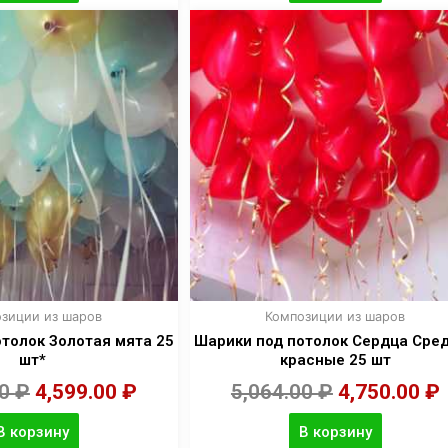
зиции из шаров
Композиции из шаров
толок Золотая мята 25
Шарики под потолок Сердца Сре
шт*
красные 25 шт
00
₽
4,599.00
₽
5,064.00
₽
4,750.00
₽
В корзину
В корзину