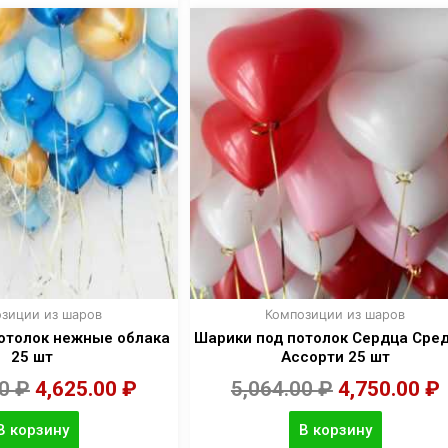
зиции из шаров
Композиции из шаров
отолок нежные облака
Шарики под потолок Сердца Сре
25 шт
Ассорти 25 шт
00
₽
4,625.00
₽
5,064.00
₽
4,750.00
₽
В корзину
В корзину