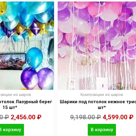
зиции из шаров
Композиции из шаров
отолок Лазурный берег
Шарики под потолок нежное три
15 шт*
шт*
00
₽
2,456.00
₽
9,198.00
₽
4,599.00
₽
В корзину
В корзину