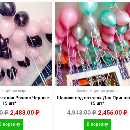
зиции из шаров
Композиции из шаров
отолок Розово Черные
Шарики под потолок Для Принц
15 шт*
15 шт*
00
₽
2,483.00
₽
4,913.00
₽
2,456.00
₽
В корзину
В корзину