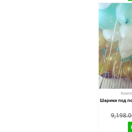
Компо
Шарики под по
9,198.