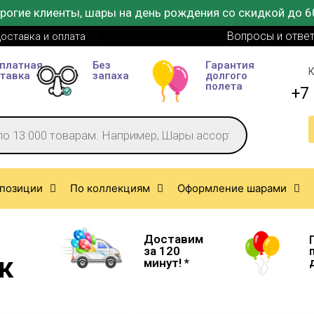
рогие клиенты, шары на день рождения со скидкой до 6
Вопросы и отве
оставка и оплата
платная
Без
Гарантия
К
тавка
запаха
долгого
полета
+7 
позиции
По коллекциям
Оформление шарами
Доставим
за 120
к
минут! *