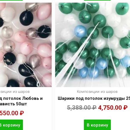
зиции из шаров
Композиции из шаров
д потолок Любовь и
Шарики под потолок изумруды 2
ависть 50шт
5,388.00
₽
4,750.00
₽
,550.00
₽
В корзину
В корзину