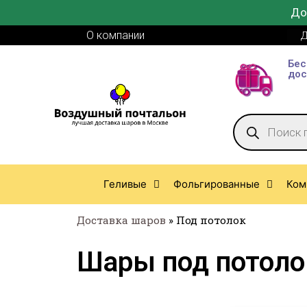
До
О компании
Д
Бес
дос
Геливые
Фольгированные
Ком
Доставка шаров
»
Под потолок
Шары под потоло