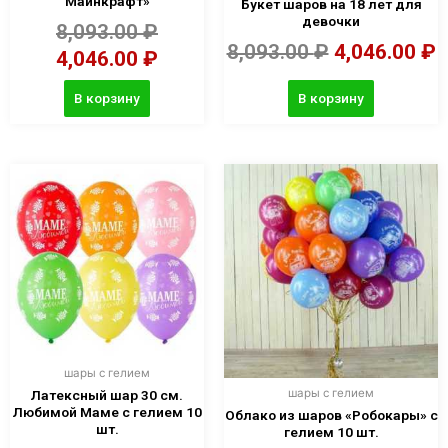
Майнкрафт»
Букет шаров на 18 лет для
девочки
8,093.00
₽
8,093.00
₽
4,046.00
₽
4,046.00
₽
В корзину
В корзину
шары с гелием
шары с гелием
Латексный шар 30 см.
Любимой Маме с гелием 10
Облако из шаров «Робокары» с
шт.
гелием 10 шт.