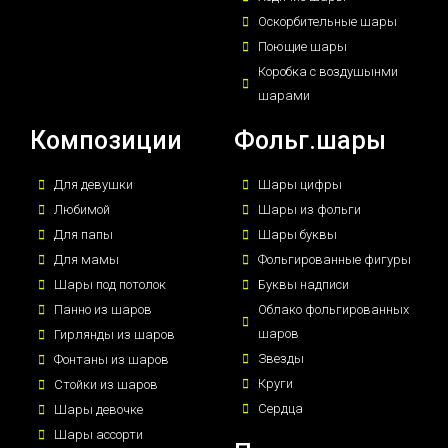
Оскорбительные шары
Поющие шары
Коробка с воздушынми
шарами
Композиции
Фольг.шары
Для девушки
Шары цифры
Любимой
Шары из фольги
Для папы
Шары буквы
Для мамы
Фольгированные фигуры
Шары под потолок
Буквы надписи
Панно из шаров
Облако фольгированных
шаров
Гирлянды из шаров
Звезды
Фонтаны из шаров
Круги
Стойки из шаров
Сердца
Шары девочке
Шары ассорти