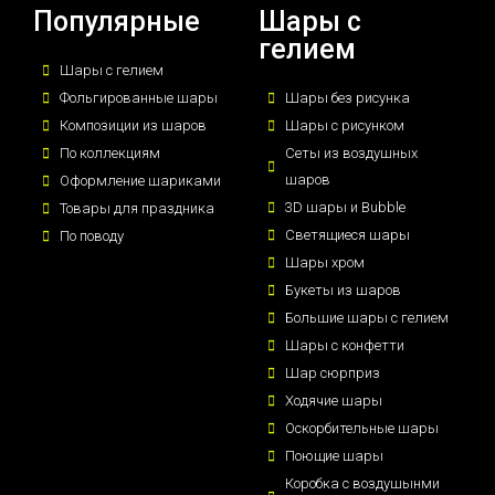
Популярные
Шары с
гелием
Шары с гелием
Фольгированные шары
Шары без рисунка
Композиции из шаров
Шары с рисунком
По коллекциям
Сеты из воздушных
шаров
Оформление шариками
3D шары и Bubble
Товары для праздника
Светящиеся шары
По поводу
Шары хром
Букеты из шаров
Большие шары с гелием
Шары с конфетти
Шар сюрприз
Ходячие шары
Оскорбительные шары
Поющие шары
Коробка с воздушынми