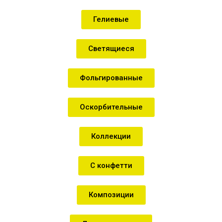
Гелиевые
Светящиеся
Фольгированные
Оскорбительные
Коллекции
С конфетти
Композиции