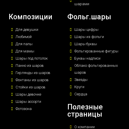
шарами
Композиции
Фольг.шары
Для девушки
Шары цифры
Любимой
Шары из фольги
Для папы
Шары буквы
Для мамы
Фольгированные фигуры
Шары под потолок
Буквы надписи
Панно из шаров
Облако фольгированных
шаров
Гирлянды из шаров
Звезды
Фонтаны из шаров
Круги
Стойки из шаров
Сердца
Шары девочке
Шары ассорти
Полезные
Фотозона
страницы
О компании